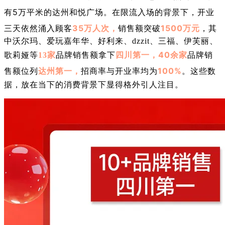
有5万平米的达州和悦广场。在限流入场的背景下，
开业
三天依然涌入顾客
35万人次，
销售额突破
1500万元
，其
中沃尔玛、爱玩嘉年华、好利来、dzzit、三福、伊芙丽、
品牌销售额拿下
40余家
品牌销
歌莉娅等
13家
四川第一，
售额位列
达州第一
，
招商率与开业率均为
100%
。这些数
据，放在当下的消费背景下显得格外引人注目。