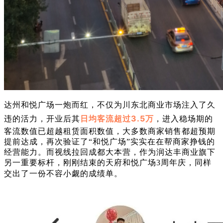
达州和悦广场
一炮而红
，不仅为川东北商业市场注入了久
日均客流超过
3.5万
违的活力，
开业后其
，进入稳场期的
客流数值已超越租赁面积数值，大多数商家销售都超预期
提前达成，再次
验证了
“和悦
广场
”
实实在在帮商家挣钱的
经营能力
。而视线拉回成都大本营，作为润达丰商业旗下
另一重要标杆，刚刚结束的天府和悦广场
3周年庆，同样
交出了一份不容小觑的成绩单。