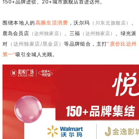
150+品牌进驻、20+城市旗舰店首进达州。
围绕
本地人的
高频生活消费
，沃尔玛
、
（川东北旗舰店）
鹿岛会员店
、三福
、绿光派
（达州独家店）
（达州独家
店）
对
（达州独家店
/黑金店）
等品牌组合，主打
“
质价比达州
第一
”
吸引全城人光顾。