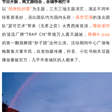
节目开眼，商文旅结合，全城争相打卡
以
“悦来悦好耍”
为主题，三天三场主题演艺，满足不同年
轻客群喜好，演出团队均为国内头部：
高空艺演
的顶尖团
队
“瑟可艺术”带来《无界之弈》火秀西南首演，
嘻哈派对
的顶流厂牌
“TRAP CN”带领万人露天蹦迪，
韩舞
K-pop
的第一翻跳舞团
“孙子团”达州公演。活动期间中心广场每
晚聚集大量市民，自发拍摄传播，抖音、小红书相关话题
播放量破百万，几乎半座城区的人都来了。