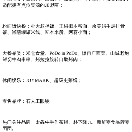
适配拥有点位资源的加盟商；
粉面饭快餐：朴大叔拌饭、王椒椒本帮面、余美娟生焗排骨
饭、肖蘸罐罐米线、匠本米所、阿赛小面；
大餐品类：米仓食堂、
PoDo in PoDo
、嬷冉广西菜、山城老炮
鲜切牛肉串串、
烤拉拉旋转自助烤肉
；
休闲娱乐：JOYMARK、超级史莱姆；
零售品牌：
石人工眼镜
热门关注品牌：太犇牛手作茶铺、朴下隆九、新鲜零食品牌零
团团。