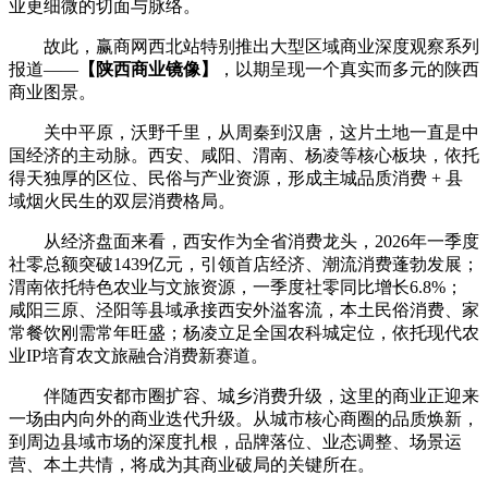
业更细微的切面与脉络。
故此，赢商网西北站特别推出大型区域商业深度观察系列
报道——
【陕西商业镜像】
，以期呈现一个真实而多元的陕西
商业图景。
关中平原，沃野千里，从周秦到汉唐，这片土地一直是中
国经济的主动脉。西安、咸阳、渭南、杨凌等核心板块，依托
得天独厚的区位、民俗与产业资源，形成主城品质消费 + 县
域烟火民生的双层消费格局。
从经济盘面来看，西安作为全省消费龙头，2026年一季度
社零总额突破1439亿元，引领首店经济、潮流消费蓬勃发展；
渭南依托特色农业与文旅资源，一季度社零同比增长6.8%；
咸阳三原、泾阳等县域承接西安外溢客流，本土民俗消费、家
常餐饮刚需常年旺盛；杨凌立足全国农科城定位，依托现代农
业IP培育农文旅融合消费新赛道。
伴随西安都市圈扩容、城乡消费升级，这里的商业正迎来
一场由内向外的商业迭代升级。从城市核心商圈的品质焕新，
到周边县域市场的深度扎根，品牌落位、业态调整、场景运
营、本土共情，将成为其商业破局的关键所在。