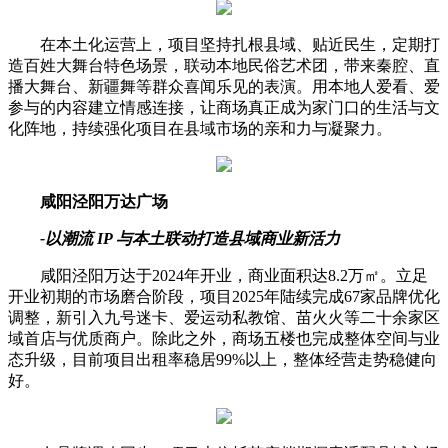
在本土化运营上，项目坚持扎根县域、贴近民生，定期打
造百姓大舞台特色场景，联动本地民俗艺术团，带来秦腔、直
播大舞台、新疆舞等群众喜闻乐见的表演。用本地人爱看、爱
参与的内容建立情感连接，让商场真正成为家门口的生活与文
化阵地，持续强化项目在县域市场的亲和力与凝聚力。
咸阳泾阳万达广场
-以潮流 IP 与本土联动打造县域商业新活力
咸阳泾阳万达于2024年开业，商业面积达8.2万㎡。立足
开业初期的市场磨合阶段，项目2025年陆续完成67家品牌优化
调整，新引入九号迷卡、爱运动私教馆、苗火火等二十余家区
域首店与优质商户。除此之外，商场五楼也完成整体空间与业
态升级，目前项目出租率稳居99%以上，整体经营走势稳健向
好。