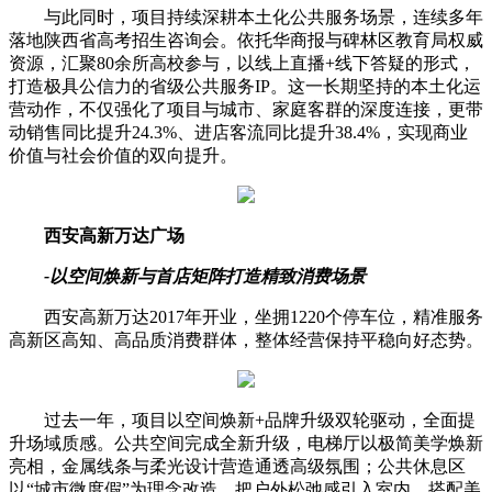
与此同时，项目持续深耕本土化公共服务场景，连续多年
落地陕西省高考招生咨询会。依托华商报与碑林区教育局权威
资源，汇聚80余所高校参与，以线上直播+线下答疑的形式，
打造极具公信力的省级公共服务IP。这一长期坚持的本土化运
营动作，不仅强化了项目与城市、家庭客群的深度连接，更带
动销售同比提升24.3%、进店客流同比提升38.4%，实现商业
价值与社会价值的双向提升。
西安高新万达广场
-以空间焕新与首店矩阵打造精致消费场景
西安高新万达2017年开业，坐拥1220个停车位，精准服务
高新区高知、高品质消费群体，整体经营保持平稳向好态势。
过去一年，项目以空间焕新+品牌升级双轮驱动，全面提
升场域质感。公共空间完成全新升级，电梯厅以极简美学焕新
亮相，金属线条与柔光设计营造通透高级氛围；公共休息区
以“城市微度假”为理念改造，把户外松弛感引入室内，搭配美