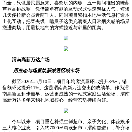
而全，只做居民愿意来、喜欢玩的内容。五一期间推出的糖葫
芦登高挑战赛，凭借简单有趣的互动形式快速聚拢人气，短短
几天便拉新会员近两千人。同时项目紧扣本地生活气息打造本
土化互动，把菜夹馍、嗑瓜子这类充满秦人日常烟火感的场景
搬进商场，用最接地气的方式拉近与邻里的距离。
渭南高新万达广场
-用业态与场景焕新做透区域市场
截至2026年5月10日，项目年均客流量环比提升8%+，销
售额环比提升11%。这是渭南高新万达交出的成绩单。作为渭
南高新区起步最早、运营更成熟的一站式家庭生活聚场，渭南
高新万达多年来稳扎区域核心，经营态势持续向好。
今年以来，项目重点补强生鲜超市、亲子文化、体验娱乐
三大核心业态，引入约7000㎡惠欧超市（渭南首进），补齐场