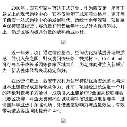
2008年，西安李家村万达正式开业，作为西安第一座真正
意义上的现代购物中心，它不仅重塑了城东商业格局，更开启
了西安一站式购物中心的发展时代。历经十余年深耕，项目至
今保持稳健经营，客流量和销售额年环比提升均保持5%以
上，仍是区域内极具分量的成熟商业标杆。
近一年来，项目通过铺位整合、空间优化持续提升场域质
感，并引入美之园、野火贵阳铁板烙、扶摇树下、CoCoLand
可可岛亲子成长乐园等多家区域首店，为老牌商业注入新鲜活
力，新店整体经营表现稳定向好。
在运营打造上，西安李家村万达坚持以优质资源落地与深
度本土链接形成差异化竞争力。此前，项目经过长达近一个月
的积极对接与多方洽谈，成功引入玉麒麟CS2全国高校联赛西
北赛区决赛、斗鱼无畏契约百城联赛等省级重点电竞赛事，邀
请国际职业选手亲临现场，凭借圈层影响力与流量效应，有效
带动进店客流同比提升21.4%。