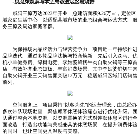
-以品牌焕新与本土民俗激活区域消费
咸阳三原万达2023年开业，总建筑面积9.26万㎡，定位区
域家庭生活中心，以适配县域市场的业态组合与运营方式，服
务三原及周边家庭客群。
为保持场内品牌活力与经营竞争力，项目近一年持续推进
品牌迭代，通过多轮品牌汰换与招商焕新，先后引入森马、优
机小羊健身房、绿树电竞、李姑婆鲜切牛肉自助火锅等三原首
店，有效补齐业态短板、丰富消费场景。其中李姑婆鲜切牛肉
自助火锅开业三天销售额突破12万元，稳居咸阳区域门店销售
前列。
空间服务上，项目秉持“以客为先”的运营理念，由总经办
多次带队现场勘查，聚焦顾客休憩体验痛点进行优化升级。团
队通过整合本地资源，以资源置换的方式对连廊休息区进行全
面改造，打造出功能与美感兼具的休憩场景，在提升消费体验
的同时，也让空间更具温度与美感。