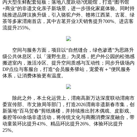
内大型生鲜配套短板；落地八度跃动?优能馆，打造“图书馆
+商业”的非遗文化亲子新场景，进一步强化家庭体验。同时持
续推进品牌汰换升级，引入骆驼户外、赣将江西菜、古茗、绿
茶等多家渭南首店，其中古茗开业3天销售提升700%、进店客
流提升255%。
空间与服务方面，项目以“自然缝合，绿色渗透”为思路升
级公共休息区，以「漫野生息」为灵感，把户外公园的松弛感
搬进室内，激活冷区、提升空间质感与互动性；同步升级场内
DP点位与客服台，打造“会员服务驿站，宠爱有＋”便民服务
体系，让消费体验更有温度。
除此之外，本土化运营上，渭南高新万达深度联动渭南市
委宣传部、市文旅局等部门，打造2026渭南非遗新春市集，创
新落地“百马贺春”剪纸痛楼，并持续推出肘木偶戏、皮影戏、
秦腔等60余场非遗活动，将传统文化与商圈消费深度融合，带
动童装环比提升43%、精品环比提升26%、体验环比提升
25%。