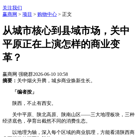
关注我们
赢商网
>
项目
>
购物中心
> 正文
从城市核心到县域市场，关中
平原正在上演怎样的商业变
革？
赢商网 强晓群
2026-06-10 10:58
摘要：
关中烟火升腾，城乡商业焕新生长。
「编者按」
陕西，不止有西安。
关中平原、陕北高原、陕南山区——三大地理板块，三种
经济底色，孕育出截然不同的消费生态。
以地理为轴，深入每个区域的商业肌理，方能看清陕西商