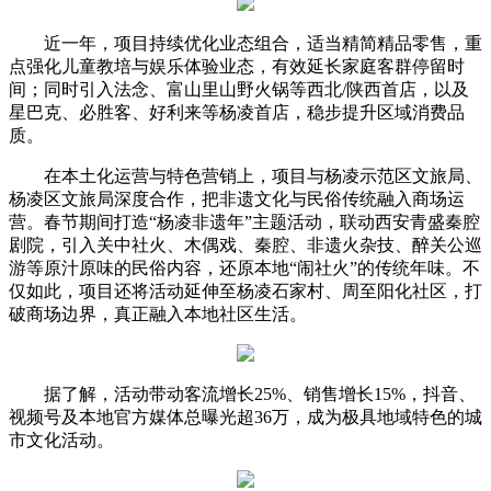
近一年，项目持续优化业态组合，适当精简精品零售，重
点强化儿童教培与娱乐体验业态，有效延长家庭客群停留时
间；同时引入法念、富山里山野火锅等西北/陕西首店，以及
星巴克、必胜客、好利来等杨凌首店，稳步提升区域消费品
质。
在本土化运营与特色营销上，项目与杨凌示范区文旅局、
杨凌区文旅局深度合作，把非遗文化与民俗传统融入商场运
营。春节期间打造“杨凌非遗年”主题活动，联动西安青盛秦腔
剧院，引入关中社火、木偶戏、秦腔、非遗火杂技、醉关公巡
游等原汁原味的民俗内容，还原本地“闹社火”的传统年味。不
仅如此，项目还将活动延伸至杨凌石家村、周至阳化社区，打
破商场边界，真正融入本地社区生活。
据了解，活动带动客流增长25%、销售增长15%，抖音、
视频号及本地官方媒体总曝光超36万，成为极具地域特色的城
市文化活动。