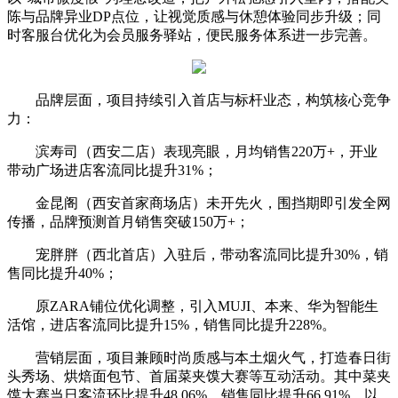
陈与品牌异业DP点位，让视觉质感与休憩体验同步升级；同
时客服台优化为会员服务驿站，便民服务体系进一步完善。
品牌层面，项目持续引入首店与标杆业态，构筑核心竞争
力：
滨寿司（西安二店）表现亮眼，月均销售220万+，开业
带动广场进店客流同比提升31%；
金昆阁（西安首家商场店）未开先火，围挡期即引发全网
传播，品牌预测首月销售突破150万+；
宠胖胖（西北首店）入驻后，带动客流同比提升30%，销
售同比提升40%；
原ZARA铺位优化调整，引入MUJI、本来、华为智能生
活馆，进店客流同比提升15%，销售同比提升228%。
营销层面，项目兼顾时尚质感与本土烟火气，打造春日街
头秀场、烘焙面包节、首届菜夹馍大赛等互动活动。其中菜夹
馍大赛当日客流环比提升48.06%，销售同比提升66.91%，以