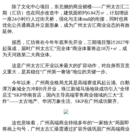
除了文化中心项目，东北侧的商业裙楼——广州太古汇二
期（汇坊）也在同步改造中，建筑面积约0.84万㎡，计划增设
一座24小时行人过街天桥，强化与主体mall的衔接，同时也将
优化公共通廊及外立面形象，成为广州太古汇商业业态的有效
延伸。
据悉，汇坊将在今年年底率先开业，三期项目预计2027年
起落成，届时广州太古汇“完全体”商业体量将达18万+㎡，成
为天河路第二大商业体。
这是广州太古汇开业以来最大的扩容动作，对自身而言意
义重大，是其稳住“广州第一奢场”地位的关键一步。
今年以来，广州商业格局尤其是高端赛道风起云涌。白鹅
潭万象城全力冲刺9月开业，珠江新城马场地块成功引入“全球
店王”SKP华南首店，国内主导高端零售商业领域的三大“王
炸”——太古地产、华润万象生活、SKP在广州成功聚齐。
这也意味着，广州高端商业持续多年的“一家独大”局面即
将画上句号，广州太古汇亟需通过扩容升级巩固广州高端商业