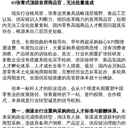
03张青式顶级首席商品官，无法批量速成
现实行业格局里，张青这类兼具战略顶层视野、食品工艺
认知、供应链识人判断力、组织改革魄力的首席商品官，短期
内无法工业化批量复制。国内零售高端商品人才断层问题真实
存在，根源来自三层历史短板。
首先，长期扭曲的考核导向。早年商超采购核心KPI围绕
通道费、年度扣点设计，大量采购养成招商思维，没有消费者
洞察、产品研发的训练机会。其次，行业长期重扩张轻研发，
多数企业没有搭建系统化买手轮岗、供应链研学、新品实战的
人才孵化体系，人才成长全靠个人摸索。最后，国内会员制品
质零售本土化落地周期有限，完整经历业态从零起步、多轮商
业周期迭代、全国供应链搭建的高管群体本就十分稀缺。
但单一标杆人才的职业流动，会从3个维度长期重塑中国
零售业的发展路径。张青最终的下一站、签约权限、合作模
式，本身就是行业转型诚意的信号机制。
第一，倒逼全行业重构采购岗位人才标准与薪酬体系。
未
来采购岗会完成彻底转型，淘汰靠人脉、靠渠道资源获利的招
商型采购，选拔具备用户洞察、产品定义、供应链治理能力的