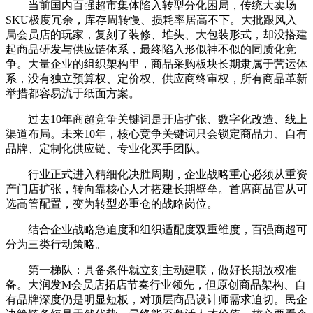
当前国内百强超市集体陷入转型分化困局，传统大卖场
SKU极度冗余，库存周转慢、损耗率居高不下。大批跟风入
局会员店的玩家，复刻了装修、堆头、大包装形式，却没搭建
起商品研发与供应链体系，最终陷入形似神不似的同质化竞
争。大量企业的组织架构里，商品采购板块长期隶属于营运体
系，没有独立预算权、定价权、供应商终审权，所有商品革新
举措都容易流于纸面方案。
过去10年商超竞争关键词是开店扩张、数字化改造、线上
渠道布局。未来10年，核心竞争关键词只会锁定商品力、自有
品牌、定制化供应链、专业化买手团队。
行业正式进入精细化决胜周期，企业战略重心必须从重资
产门店扩张，转向靠核心人才搭建长期壁垒。首席商品官从可
选高管配置，变为转型必重仓的战略岗位。
结合企业战略急迫度和组织适配度双重维度，百强商超可
分为三类行动策略。
第一梯队：具备条件就立刻主动建联，做好长期放权准
备。大润发M会员店拓店节奏行业领先，但原创商品架构、自
有品牌深度仍是明显短板，对顶层商品设计师需求迫切。民企