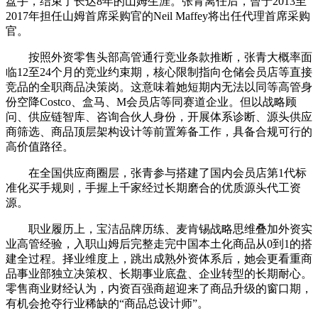
盘手，结束了长达8年的山姆生涯。张青离任后，曾于2013至
2017年担任山姆首席采购官的Neil Maffey将出任代理首席采购
官。
按照外资零售头部高管通行竞业条款推断，张青大概率面
临12至24个月的竞业约束期，核心限制指向仓储会员店等直接
竞品的全职商品决策岗。这意味着她短期内无法以同等高管身
份空降Costco、盒马、M会员店等同赛道企业。但以战略顾
问、供应链智库、咨询合伙人身份，开展体系诊断、源头供应
商筛选、商品顶层架构设计等前置筹备工作，具备合规可行的
高价值路径。
在全国供应商圈层，张青参与搭建了国内会员店第1代标
准化买手规则，手握上千家经过长期磨合的优质源头代工资
源。
职业履历上，宝洁品牌历练、麦肯锡战略思维叠加外资实
业高管经验，入职山姆后完整走完中国本土化商品从0到1的搭
建全过程。择业维度上，跳出成熟外资体系后，她会更看重商
品事业部独立决策权、长期事业底盘、企业转型的长期耐心。
零售商业财经认为，内资百强商超迎来了商品升级的窗口期，
有机会抢夺行业稀缺的“商品总设计师”。