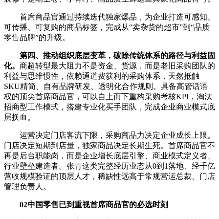
首席商品官通过持续迭代独家爆品，为企业打造可感知、
可传播、可复购的商品标签，完成从“卖杂货的超市”到“品质
零售品牌”的升级。
第四、推动组织底层变革，破除传统体系的路径与利益固
化。
商超转型最大阻力不是资金、货源，而是老旧采购团队的
利益与思维惯性，依赖通道费获利的采购体系，天然抵触
SKU精简、自有品牌研发、透明化合作规则。具备高管话语
权的顶尖首席商品官，可以自上而下重构采购考核KPI，淘汰
招商型工作模式，搭建专业化买手团队，完成企业商业模式底
层换血。
运营决定门店客流下限，采购商品力决定企业成长上限。
门店决定短期到店量，独家商品决定长期生死。首席商品官不
再是后台职能岗，而是企业增长底层引擎、商业模式定义者、
行业壁垒建造者。张青这类完整经历业态从0到1落地、经千亿
营收规模验证的顶层人才，稀缺性远高于常规营运总裁、门店
管理负责人。
02中国零售已到重视首席商品官的必选时刻