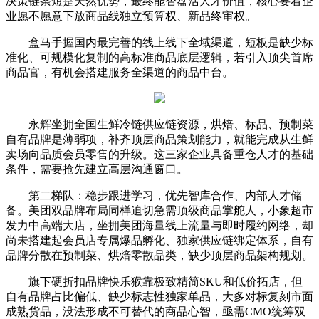
决策链条短是天然优势，最终能否盘活人才价值，核心要看企
业愿不愿意下放商品线独立预算权、新品终审权。
盒马手握国内最完善的线上线下全域渠道，短板是缺少标
准化、可规模化复制的高标准商品底层逻辑，若引入顶尖首席
商品官，有机会搭建服务全渠道的商品中台。
永辉坐拥全国生鲜冷链供应链资源，烘焙、标品、预制菜
自有品牌是薄弱项，补齐顶层商品策划能力，就能完成从生鲜
卖场向品质会员零售的升级。这三家企业具备重仓人才的基础
条件，需要抢先建立高层沟通窗口。
第二梯队：稳步跟进学习，优先智库合作、内部人才储
备。美团双品牌布局同样迫切急需顶级商品掌舵人，小象超市
发力中高端大店，坐拥美团海量线上流量与即时履约网络，却
尚未搭建起会员店专属爆品孵化、独家供应链绑定体系，自有
品牌分散在预制菜、烘焙零散品类，缺少顶层商品架构规划。
旗下硬折扣品牌快乐猴靠极致精简SKU和低价拓店，但
自有品牌占比偏低、缺少标志性独家单品，大多对标复刻市面
成熟货品，没法形成不可替代的商品心智，亟需CMO统筹双