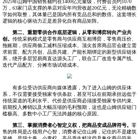
2025年山姆中国销售额约在1400亿元量级，付费会员约1070
万，63家门店支撑的单店对应年均营收超20亿元，无论精确数
字如何取整，其体量已是国内所有竞品总和的数倍。这套增长
逻辑的核心驱动力正是差异化自有商品矩阵。
第二、重塑零供合作底层逻辑，从零和博弈转向产业共
创。
传统采购模式是零售商与供应商互相博弈，零售商压价、
拖账期，供应商偷工减料压缩成本。顶尖首席商品官会建立需
求前置、配方共创、品质共建、产能长期绑定的新型供应链体
系，绕开多层贸易商直达源头工厂，联合工厂改造专属产线、
迭代产品配方、分摊市场试错成本。
有多位受访供应商向媒体透露，为了进入山姆的供应体
系，不仅需要接受独家专供条款，甚至可以在前期承担远低于
传统渠道的毛利水平。代价是供应商必须接受独家专供约束、
前期投入摊销以及大幅压缩的毛利预期，这也是山姆供应链门
槛极高、多数中小工厂无法跨越的核心原因。
第三、掌握消费者心智定义权，把商品变成品牌符号。
零
售的终局是占领用户心智，消费者记住山姆，记住的不是建筑
装修，是瑞士卷、小青柠、高品质生鲜这些具象化商品符号。