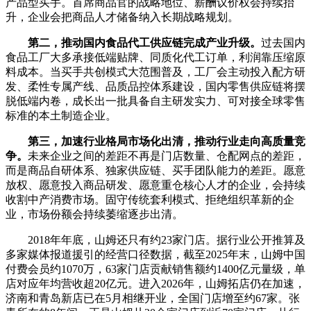
产品型买手。首席商品官的战略地位、薪酬议价权会持续抬
升，企业会把商品人才储备纳入长期战略规划。
第二，推动国内食品代工供应链完成产业升级。
过去国内
食品工厂大多承接低端贴牌、同质化代工订单，利润靠压缩原
料成本。当买手共创模式大范围普及，工厂会主动投入配方研
发、柔性专属产线、品质品控体系建设，国内零售供应链将摆
脱低端内卷，成长出一批具备自主研发实力、可对接全球零售
标准的本土制造企业。
第三，加速行业格局市场化出清，推动行业走向高质量竞
争。
未来企业之间的差距不再是门店数量、仓配网点的差距，
而是商品自研体系、独家供应链、买手团队能力的差距。愿意
放权、愿意投入商品研发、愿意重仓核心人才的企业，会持续
收割中产消费市场。固守传统套利模式、拒绝组织革新的企
业，市场份额会持续萎缩逐步出清。
2018年年底，山姆还只有约23家门店。据行业公开推算及
多家媒体报道援引的经营口径数据，截至2025年末，山姆中国
付费会员约1070万，63家门店贡献销售额约1400亿元量级，单
店对应年均营收超20亿元。进入2026年，山姆拓店仍在加速，
济南和青岛新店已在5月相继开业，全国门店增至约67家。张