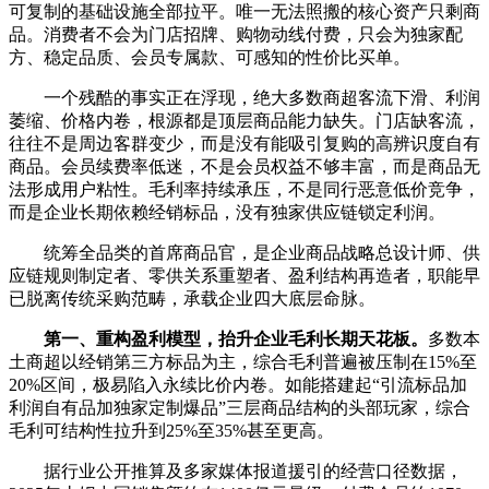
可复制的基础设施全部拉平。唯一无法照搬的核心资产只剩商
品。消费者不会为门店招牌、购物动线付费，只会为独家配
方、稳定品质、会员专属款、可感知的性价比买单。
一个残酷的事实正在浮现，绝大多数商超客流下滑、利润
萎缩、价格内卷，根源都是顶层商品能力缺失。门店缺客流，
往往不是周边客群变少，而是没有能吸引复购的高辨识度自有
商品。会员续费率低迷，不是会员权益不够丰富，而是商品无
法形成用户粘性。毛利率持续承压，不是同行恶意低价竞争，
而是企业长期依赖经销标品，没有独家供应链锁定利润。
统筹全品类的首席商品官，是企业商品战略总设计师、供
应链规则制定者、零供关系重塑者、盈利结构再造者，职能早
已脱离传统采购范畴，承载企业四大底层命脉。
第一、重构盈利模型，抬升企业毛利长期天花板。
多数本
土商超以经销第三方标品为主，综合毛利普遍被压制在15%至
20%区间，极易陷入永续比价内卷。如能搭建起“引流标品加
利润自有品加独家定制爆品”三层商品结构的头部玩家，综合
毛利可结构性拉升到25%至35%甚至更高。
据行业公开推算及多家媒体报道援引的经营口径数据，