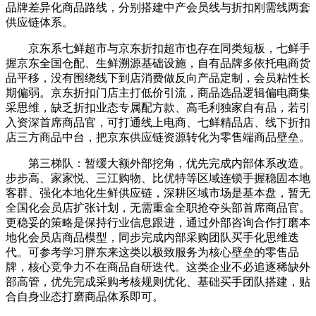
品牌差异化商品路线，分别搭建中产会员线与折扣刚需线两套
供应链体系。
京东系七鲜超市与京东折扣超市也存在同类短板，七鲜手
握京东全国仓配、生鲜溯源基础设施，自有品牌多依托电商货
品平移，没有围绕线下到店消费做反向产品定制，会员粘性长
期偏弱。京东折扣门店主打低价引流，商品选品逻辑偏电商集
采思维，缺乏折扣业态专属配方款、高毛利独家自有品，若引
入资深首席商品官，可打通线上电商、七鲜精品店、线下折扣
店三方商品中台，把京东供应链资源转化为零售端商品壁垒。
第三梯队：暂缓大额外部挖角，优先完成内部体系改造。
步步高、家家悦、三江购物、比优特等区域连锁手握稳固本地
客群、强化本地化生鲜供应链，深耕区域市场是基本盘，暂无
全国化会员店扩张计划，无需重金全职抢夺头部首席商品官。
更稳妥的策略是保持行业信息跟进，通过外部咨询合作打磨本
地化会员店商品模型，同步完成内部采购团队买手化思维迭
代。可参考学习胖东来这类以极致服务为核心壁垒的零售品
牌，核心竞争力不在商品自研迭代。这类企业不必追逐稀缺外
部高管，优先完成采购考核规则优化、基础买手团队搭建，贴
合自身业态打磨商品体系即可。