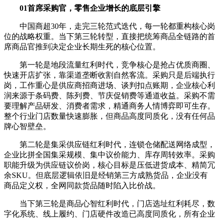
01首席采购官，零售企业增长的底层引擎
中国商超30年，走完三轮范式迭代，每一轮都重构核心岗
位的战略权重。当下第三轮转型，直接把统筹商品全链路的首
席商品官推到决定企业长期生死的核心位置。
第一轮是地段流量红利时代，竞争核心是抢占优质商圈、
快速开店扩张，靠渠道垄断收割自然客流。采购只是后端执行
岗，工作重心是供应商招商进场、谈判扣点账期，企业核心利
润来源于条码费、陈列费、节庆促销费等通道收益。采购不需
要理解产品研发、消费者需求，精通商务人情博弈即可生存。
整个行业门店数量快速膨胀，但商品高度同质化，没有任何品
牌心智壁垒。
第二轮是集采供应链红利时代，连锁仓储配送网络成型，
企业比拼全国集采规模、集中议价能力、库存周转效率。采购
职能升级为供应链议价岗，核心目标是压低进货成本、精简冗
余SKU。但底层逻辑依旧是经销第三方成熟货品，企业没有
商品定义权，全网同款货品随时陷入比价战。
当下第三轮是商品心智红利时代，门店选址红利耗尽，数
字化系统、线上履约、门店硬件改造已高度同质化，所有企业