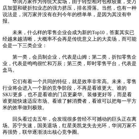
华润万家作为传统大卖场，由于转型相对包袱较重，受万
店加盟和硬折扣业态的强力挤压，排名滑落。当然，也有一种
说法是，润万家并没有在列今年的榜单单，是因为其没有申
报。
未来，什么样的零售企业会成为新的Top10，答案其实已
经越来越清晰，大概率不会再是传统意义上的大卖场，而可能
会是一下三类企业：
第一类，会员制企业，代表是山姆；第二类，折扣零售企
业，代表是鸣鸣很忙和万辰；第三类，即时零售平台，代表是
盒马。
它们有着一个共同的特征，就是效率非常高。未来，零售
行业将会进入一个新的竞争阶段，不再是看谁更大、谁的
SKU更多，也不是看谁的门店更豪华、装修更好等，而是看
谁更能快速适应市场、看谁了解消费者，看谁可以把每一平方
米的效率做到极致。
回头看过去五年，会发现很多曾经不可撼动的巨头正在离
场。苏宁失速，国美退场，红星美凯龙失去光环，华润万家不
再强势，联华逐渐淡出核心竞争圈。