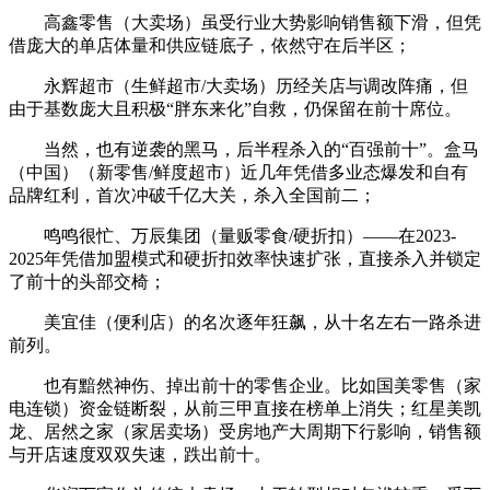
高鑫零售（大卖场）虽受行业大势影响销售额下滑，但凭
借庞大的单店体量和供应链底子，依然守在后半区；
永辉超市（生鲜超市/大卖场）历经关店与调改阵痛，但
由于基数庞大且积极“胖东来化”自救，仍保留在前十席位。
当然，也有逆袭的黑马，后半程杀入的“百强前十”。盒马
（中国）（新零售/鲜度超市）近几年凭借多业态爆发和自有
品牌红利，首次冲破千亿大关，杀入全国前二；
鸣鸣很忙、万辰集团（量贩零食/硬折扣）——在2023-
2025年凭借加盟模式和硬折扣效率快速扩张，直接杀入并锁定
了前十的头部交椅；
美宜佳（便利店）的名次逐年狂飙，从十名左右一路杀进
前列。
也有黯然神伤、掉出前十的零售企业。比如国美零售（家
电连锁）资金链断裂，从前三甲直接在榜单上消失；红星美凯
龙、居然之家（家居卖场）受房地产大周期下行影响，销售额
与开店速度双双失速，跌出前十。