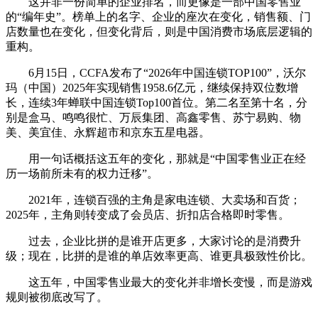
这并非一份简单的企业排名，而更像是一部中国零售业
的“编年史”。榜单上的名字、企业的座次在变化，销售额、门
店数量也在变化，但变化背后，则是中国消费市场底层逻辑的
重构。
6月15日，CCFA发布了“2026年中国连锁TOP100”，沃尔
玛（中国）2025年实现销售1958.6亿元，继续保持双位数增
长，连续3年蝉联中国连锁Top100首位。第二名至第十名，分
别是盒马、鸣鸣很忙、万辰集团、高鑫零售、苏宁易购、物
美、美宜佳、永辉超市和京东五星电器。
用一句话概括这五年的变化，那就是“中国零售业正在经
历一场前所未有的权力迁移”。
2021年，连锁百强的主角是家电连锁、大卖场和百货；
2025年，主角则转变成了会员店、折扣店合格即时零售。
过去，企业比拼的是谁开店更多，大家讨论的是消费升
级；现在，比拼的是谁的单店效率更高、谁更具极致性价比。
这五年，中国零售业最大的变化并非增长变慢，而是游戏
规则被彻底改写了。