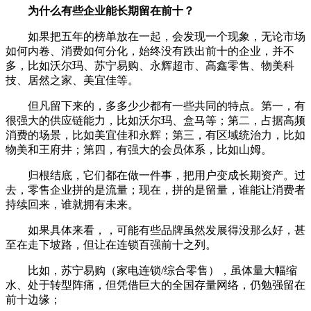
为什么有些企业能长期留在前十？
如果把五年的榜单放在一起，会发现一个现象，无论市场
如何内卷、消费如何分化，始终没有跌出前十的企业，并不
多，比如沃尔玛、苏宁易购、永辉超市、高鑫零售、物美科
技、居然之家、美宜佳等。
但凡留下来的，多多少少都有一些共同的特点。第一，有
很强大的供应链能力，比如沃尔玛、盒马等；第二，占据高频
消费的场景，比如美宜佳和永辉；第三，有区域统治力，比如
物美和王府井；第四，有强大的会员体系，比如山姆。
归根结底，它们都在做一件事，把用户变成长期资产。过
去，零售企业拼的是流量；现在，拼的是留量，谁能让消费者
持续回来，谁就拥有未来。
如果具体来看，，可能有些品牌虽然发展得没那么好，甚
至在走下坡路，但让在连锁百强前十之列。
比如，苏宁易购（家电连锁/综合零售），虽体量大幅缩
水、处于转型阵痛，但凭借巨大的全国存量网络，仍勉强留在
前十边缘；