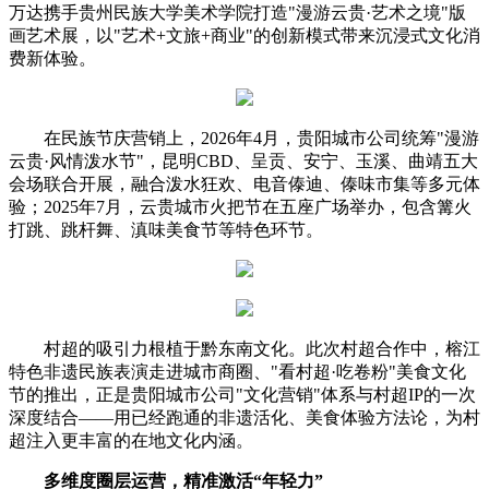
万达携手贵州民族大学美术学院打造"漫游云贵·艺术之境"版
画艺术展，以"艺术+文旅+商业"的创新模式带来沉浸式文化消
费新体验。
在民族节庆营销上，2026年4月，贵阳城市公司统筹"漫游
云贵·风情泼水节"，昆明CBD、呈贡、安宁、玉溪、曲靖五大
会场联合开展，融合泼水狂欢、电音傣迪、傣味市集等多元体
验；2025年7月，云贵城市火把节在五座广场举办，包含篝火
打跳、跳杆舞、滇味美食节等特色环节。
村超的吸引力根植于黔东南文化。此次村超合作中，榕江
特色非遗民族表演走进城市商圈、"看村超·吃卷粉"美食文化
节的推出，正是贵阳城市公司"文化营销"体系与村超IP的一次
深度结合——用已经跑通的非遗活化、美食体验方法论，为村
超注入更丰富的在地文化内涵。
多维度圈层运营，精准激活“年轻力”