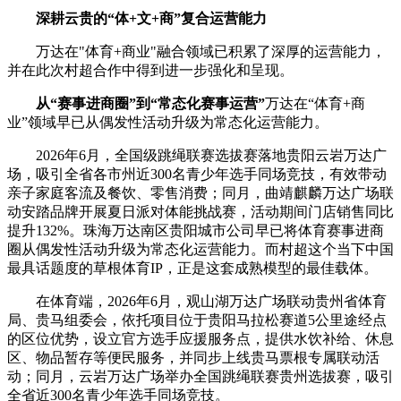
深耕云贵的“体+文+商”复合运营能力
万达在"体育+商业"融合领域已积累了深厚的运营能力，
并在此次村超合作中得到进一步强化和呈现。
从“赛事进商圈”到“常态化赛事运营”
万达在“体育+商
业”领域早已从偶发性活动升级为常态化运营能力。
2026年6月，全国级跳绳联赛选拔赛落地贵阳云岩万达广
场，吸引全省各市州近300名青少年选手同场竞技，有效带动
亲子家庭客流及餐饮、零售消费；同月，曲靖麒麟万达广场联
动安踏品牌开展夏日派对体能挑战赛，活动期间门店销售同比
提升132%。珠海万达南区贵阳城市公司早已将体育赛事进商
圈从偶发性活动升级为常态化运营能力。而村超这个当下中国
最具话题度的草根体育IP，正是这套成熟模型的最佳载体。
在体育端，2026年6月，观山湖万达广场联动贵州省体育
局、贵马组委会，依托项目位于贵阳马拉松赛道5公里途经点
的区位优势，设立官方选手应援服务点，提供水饮补给、休息
区、物品暂存等便民服务，并同步上线贵马票根专属联动活
动；同月，云岩万达广场举办全国跳绳联赛贵州选拔赛，吸引
全省近300名青少年选手同场竞技。