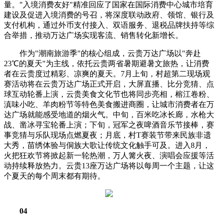
量。"入境消费友好"精准回应了国家在国际消费中心城市培育
建设及促进入境消费的号召，将深度联动政府、领馆、银行及
支付机构，通过外币支付接入、双语服务、退税品牌扶持等综
合举措，推动万达广场实现客流、销售转化新增长。
作为"潮南旅游季"的核心组成，云贵万达广场以"奔赴
23℃的夏天"为主线，依托云贵两省暑期避暑文旅热，让消费
者在云贵度过精彩、凉爽的夏天。7月上旬，村超第二现场观
赛活动将在云贵万达广场正式开启，大屏直播、比分竞猜、点
球互动轮番上演，云贵美食文化节也将同步亮相，榕江卷粉、
滇味小吃、羊肉粉节等特色美食搬进商圈，让城市消费者在万
达广场就能感受地道的烟火气。中旬，百米吃冰长廊，水枪大
战、凿冰寻宝轮番上演；下旬，冠军之夜啤酒音乐节接棒，赛
事竞猜与乐队现场点燃夏夜；月底，村T赛装节带来民族非遗
大秀，苗绣体验与侗族大歌让传统文化触手可及。进入8月，
火把狂欢节将掀起新一轮热潮，万人篝火夜、演唱会应援等活
动持续释放热力。云贵13座万达广场将以每周一个主题，让这
个夏天的每个周末都有期待。
04