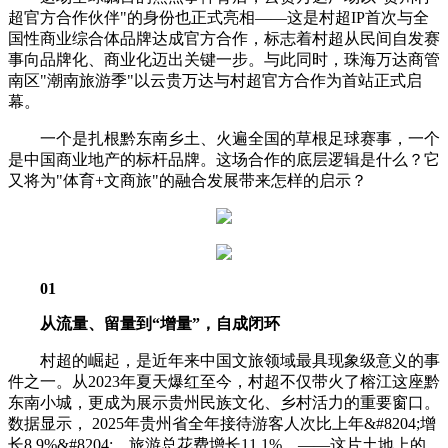
超官方合作伙伴"的身份也正式亮相——这是村超IP首次与全
国性商业综合体品牌达成官方合作，标志着村超从民间自发赛
事向品牌化、商业化迈出关键一步。与此同时，珠海万达商管
南区"潮南旅游季"以云贵万达与村超官方合作为首站正式启
幕。
一个是扎根黔东南乡土、火遍全国的草根足球赛事，一个
是中国商业地产的标杆品牌。这场合作的底层逻辑是什么？它
又将为"体育+文商旅"的融合发展带来怎样的启示？
01
从流量
、
留量到
“
增量
”
，
自成闭环
村超的崛起，是近年来中国文旅领域最具现象级意义的事
件之一。从2023年夏天爆红至今，村超不仅带火了榕江这座黔
东南小城，更成为展示贵州民族文化、乡村活力的重要窗口。
数据显示， 2025年贵州省全年接待游客人次比上年&#8204;增
长8.9%&#8204;，旅游总花费增长11.1%。——这片土地上的