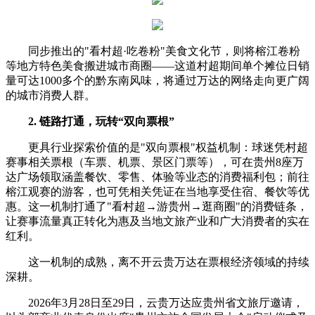
同步推出的"看村超·吃卷粉"美食文化节，则将榕江卷粉
等地方特色美食搬进城市商圈——这道村超期间单个摊位日销
量可达1000多个的黔东南风味，将通过万达的网络走向更广阔
的城市消费人群。
2. 链路打通，玩转“双向票根”
更具行业探索价值的是"双向票根"权益机制：球迷凭村超
赛事相关票根（车票、机票、景区门票等），可在贵州8座万
达广场领取涵盖餐饮、零售、体验等业态的消费福利包；前往
榕江观赛的游客，也可凭相关凭证在当地享受住宿、餐饮等优
惠。这一机制打通了"看村超→游贵州→逛商圈"的消费链条，
让赛事流量真正转化为惠及当地文旅产业和广大消费者的实在
红利。
这一机制的成熟，离不开云贵万达在票根经济领域的持续
深耕。
2026年3月28日至29日，云贵万达应贵州省文旅厅邀请，