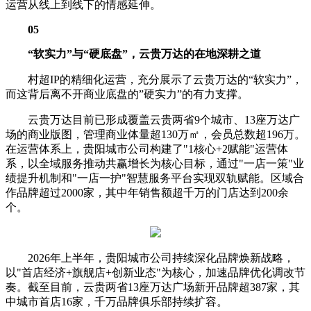
运营从线上到线下的情感延伸。
05
“软实力”与“硬底盘”，云贵万达的在地深耕之道
村超IP的精细化运营，充分展示了云贵万达的“软实力”，
而这背后离不开商业底盘的”硬实力”的有力支撑。
云贵万达目前已形成覆盖云贵两省9个城市、13座万达广
场的商业版图，管理商业体量超130万㎡，会员总数超196万。
在运营体系上，贵阳城市公司构建了"1核心+2赋能"运营体
系，以全域服务推动共赢增长为核心目标，通过"一店一策"业
绩提升机制和"一店一护"智慧服务平台实现双轨赋能。区域合
作品牌超过2000家，其中年销售额超千万的门店达到200余
个。
2026年上半年，贵阳城市公司持续深化品牌焕新战略，
以"首店经济+旗舰店+创新业态"为核心，加速品牌优化调改节
奏。截至目前，云贵两省13座万达广场新开品牌超387家，其
中城市首店16家，千万品牌俱乐部持续扩容。