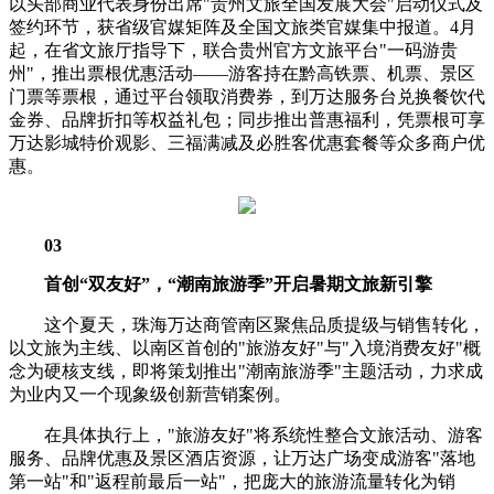
以头部商业代表身份出席"贵州文旅全国发展大会"启动仪式及
签约环节，获省级官媒矩阵及全国文旅类官媒集中报道。4月
起，在省文旅厅指导下，联合贵州官方文旅平台"一码游贵
州"，推出票根优惠活动——游客持在黔高铁票、机票、景区
门票等票根，通过平台领取消费券，到万达服务台兑换餐饮代
金券、品牌折扣等权益礼包；同步推出普惠福利，凭票根可享
万达影城特价观影、三福满减及必胜客优惠套餐等众多商户优
惠。
03
首创“双友好”，“潮南旅游季”开启暑期文旅新引擎
这个夏天，珠海万达商管南区聚焦品质提级与销售转化，
以文旅为主线、以南区首创的"旅游友好"与"入境消费友好"概
念为硬核支线，即将策划推出"潮南旅游季"主题活动，力求成
为业内又一个现象级创新营销案例。
在具体执行上，"旅游友好"将系统性整合文旅活动、游客
服务、品牌优惠及景区酒店资源，让万达广场变成游客"落地
第一站"和"返程前最后一站"，把庞大的旅游流量转化为销