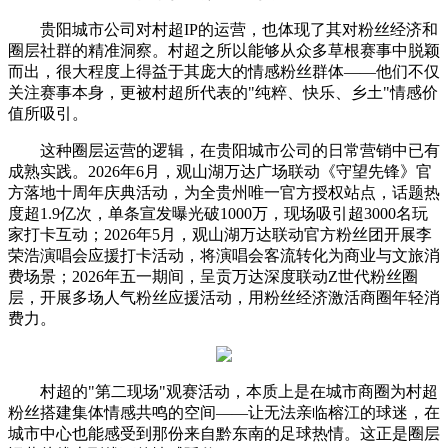
贵阳城市公司对村超IP的运营，也体现了其对粉丝经济和
圈层社群的精准洞察。村超之所以能够从众多草根赛事中脱颖
而出，很大程度上得益于其庞大的情感粉丝群体——他们不仅
关注赛事本身，更被村超所代表的"纯粹、快乐、乡土"情感价
值所吸引。
这种圈层运营的逻辑，在贵阳城市公司的日常营销中已有
成熟实践。2026年6月，观山湖万达广场联动《守望先锋》官
方落地十周年庆典活动，为全贵州唯一官方授权站点，话题热
度超1.9亿次，单条宣发曝光破1000万，现场吸引超3000名玩
家打卡互动；2026年5月，观山湖万达联动官方粉丝团开展李
荣浩演唱会应援打卡活动，将演唱会客流转化为商业与文旅消
费场景；2026年五一期间，呈贡万达深度联动Z世代粉丝圈
层，开展多场人气粉丝应援活动，用粉丝经济激活商圈年轻消
费力。
村超的"第二现场"观赛活动，本质上是在城市商圈为村超
粉丝搭建集体情感共鸣的空间——让无法亲临榕江的球迷，在
城市中心也能感受到那份来自黔东南的足球热情。这正是圈层