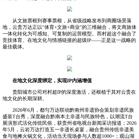
从文旅票根到赛事票根，从省级战略发布到商圈场景落
地，云贵万达正以"体育+文旅+商业"的三维融合，将文商旅体
一体化转化为可感知、可复制的运营模型。而村超这个融合了
竞技体育、在地文化与情感链接的超级IP——正是这一战略的
最佳载体。
在地文化深度绑定，实现IP内涵增值
贵阳城市公司对村超IP的深度激活，还根植于其对云贵在
地文化的长期深耕。
2026年6月，都匀万达联动黔南州非遗协会策划非遗民族
盛装T台秀，深度融合黔南本土非遗与民族特色，以潮流T台
展演形式活化传统民俗，获贵州省电视台新闻采访报道；2026
年5月，云岩万达打造五一非遗长桌宴，融合贵州传统非遗美
食与地摊火锅文化，活动当天现场参与人数超1000+；观山湖