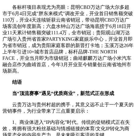
各标杆项目表现尤为亮眼：昆明CBD万达广场大尔多超
市于6月4日完成"胖东来模式"调改开业，开业首日销售额突破
110万，开业4天连续斩获云南省销冠，带动昆明CBD万达广
场客流创年度新高；六盘水钟山万达广场海底捞于6月18日开
业11天累计销售额突破111.4万，全市销冠；贵阳观山湖万达
广场引入贵州省首家PARTYKING家庭娱乐中心，开业首月即
为省市销冠，成为贵阳家庭客群的新晋打卡地；玉溪万达26年
上半年引进10+城市首店品牌，标杆品牌-THE NORTH
FACE，开业当月即为市级销冠；曲靖麒麟万达广场小米汽车
融合店作为曲靖首店，今年3月开业至今销量创云南省地州市
场新高。
结语
当“顶流赛事”遇见“优质商业”，新范式正在形成
云贵万达与贵州村超的携手，其意义远不止于一个夏天的
营销事件，为行业带来了三点重要启示：
1、商业体进入“IP内容化”时代。传统的促销模式正在失
效，将拥有强大粉丝基础与情感链接的体育/文化IP转化为商
场常态化的内容生产力，是未来吸引客流的关键。