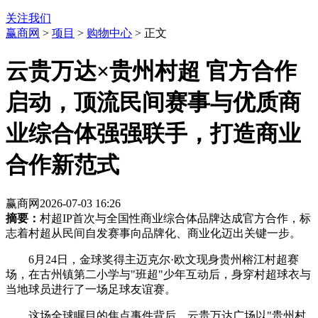
关注我们
赢商网
>
项目
>
购物中心
> 正文
云贵万达×贵州村超 官方合作
启动，顶流民间赛事与优质商
业综合体强强联手，打造商业
合作新范式
赢商网
2026-07-03 16:26
摘要：
村超IP首次与全国性商业综合体品牌达成官方合作，标
志着村超从民间自发赛事向品牌化、商业化迈出关键一步。
6月24日，金球奖得主迈克尔·欧文现身贵州榕江村超赛
场，在古州镇第二小学与"班超"少年互动后，身穿村超球衣与
当地球员进行了一场足球友谊赛。
这场全球瞩目的焦点事件背后，云贵万达广场以"贵州村