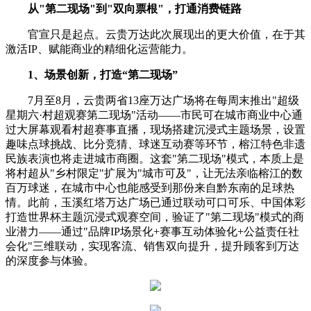
从"第二现场"到"双向票根"，打通消费链路
官宣只是起点。云贵万达此次展现出的更大价值，在于其
激活IP、赋能商业的精细化运营能力。
1、场景创新，打造“第二现场”
7月至8月，云贵两省13座万达广场将在每周末推出"超级
星期六·村超观赛第二现场"活动——市民可在城市商业中心通
过大屏幕观看村超赛事直播，现场搭建沉浸式主题场景，设置
趣味点球挑战、比分竞猜、球迷互动赛等环节，榕江特色非遗
民族表演也将走进城市商圈。这套"第二现场"模式，本质上是
将村超从"乡村限定"扩展为"城市可及"，让无法亲临榕江的数
百万球迷，在城市中心也能感受到那份来自黔东南的足球热
情。此前，玉溪红塔万达广场已通过联动可口可乐、中国体彩
打造世界杯主题沉浸式观赛空间，验证了"第二现场"模式的商
业潜力——通过"品牌IP场景化+赛事互动体验化+公益责任社
会化"三维联动，实现客流、销售双向提升，提升顾客到万达
的深度参与体验。