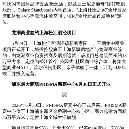
时快闪等国际品牌首店/概念店，以及迪士尼史迪奇"怪好吃俱
乐部"、Palace Skateboards内地首店、"上海杜比之家"全球首家
旗舰体验中心等潮流体验空间，强化"全球新品首发地标"定
位。
龙湖商业签约上海松江泗泾项目
6月29日，上海松江区泗泾镇新凯家园二、三期集中商业
项目正式开工，城投控股旗下上海新凯房地产与龙湖商业签
约，由龙湖商业负责招商及后期运营。该项目总建筑面积约13
万平方米，定位为松江首个"公园式"社区商业综合体，将集大
型商业MALL、滨水休闲街区、亲子体验于一体，计划2028年
竣工并投入运营。
浦东最大商场PRISMA新嘉中心6月30日正式开业
2026年6月30日，PRISMA新嘉中心正式启幕。PRISMA新
嘉中心位于上海浦东新区金桥副中心核心区，商办总建筑面积
36万平方米，定位上海全域生活旗舰。
项目招商率近95%，开业率90%。已签约品牌中，78%为