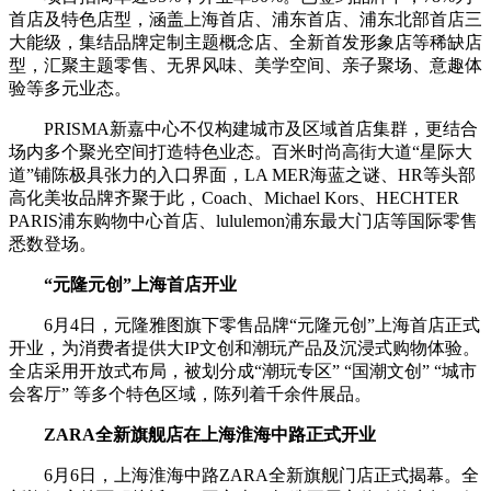
首店及特色店型，涵盖上海首店、浦东首店、浦东北部首店三
大能级，集结品牌定制主题概念店、全新首发形象店等稀缺店
型，汇聚主题零售、无界风味、美学空间、亲子聚场、意趣体
验等多元业态。
PRISMA新嘉中心不仅构建城市及区域首店集群，更结合
场内多个聚光空间打造特色业态。百米时尚高街大道“星际大
道”铺陈极具张力的入口界面，LA MER海蓝之谜、HR等头部
高化美妆品牌齐聚于此，Coach、Michael Kors、HECHTER
PARIS浦东购物中心首店、lululemon浦东最大门店等国际零售
悉数登场。
“元隆元创”上海首店开业
6月4日，元隆雅图旗下零售品牌“元隆元创”上海首店正式
开业，为消费者提供大IP文创和潮玩产品及沉浸式购物体验。
全店采用开放式布局，被划分成“潮玩专区” “国潮文创” “城市
会客厅” 等多个特色区域，陈列着千余件展品。
ZARA全新旗舰店在上海淮海中路正式开业
6月6日，上海淮海中路ZARA全新旗舰门店正式揭幕。全