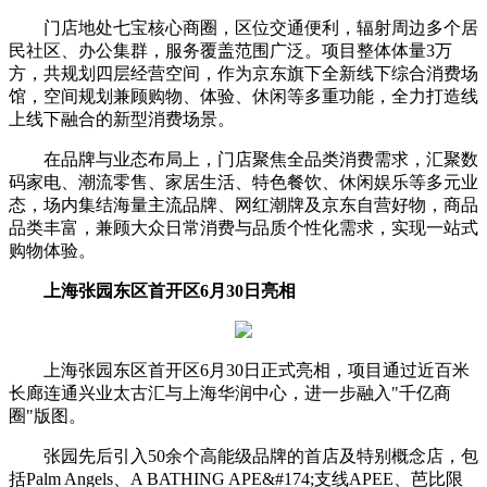
门店地处七宝核心商圈，区位交通便利，辐射周边多个居
民社区、办公集群，服务覆盖范围广泛。项目整体体量3万
方，共规划四层经营空间，作为京东旗下全新线下综合消费场
馆，空间规划兼顾购物、体验、休闲等多重功能，全力打造线
上线下融合的新型消费场景。
在品牌与业态布局上，门店聚焦全品类消费需求，汇聚数
码家电、潮流零售、家居生活、特色餐饮、休闲娱乐等多元业
态，场内集结海量主流品牌、网红潮牌及京东自营好物，商品
品类丰富，兼顾大众日常消费与品质个性化需求，实现一站式
购物体验。
上海张园东区首开区6月30日亮相
上海张园东区首开区6月30日正式亮相，项目通过近百米
长廊连通兴业太古汇与上海华润中心，进一步融入"千亿商
圈"版图。
张园先后引入50余个高能级品牌的首店及特别概念店，包
括Palm Angels、A BATHING APE&#174;支线APEE、芭比限