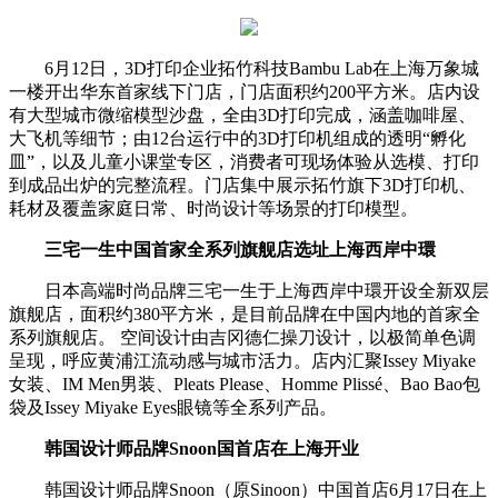
6月12日，3D打印企业拓竹科技Bambu Lab在上海万象城
一楼开出华东首家线下门店，门店面积约200平方米。店内设
有大型城市微缩模型沙盘，全由3D打印完成，涵盖咖啡屋、
大飞机等细节；由12台运行中的3D打印机组成的透明“孵化
皿”，以及儿童小课堂专区，消费者可现场体验从选模、打印
到成品出炉的完整流程。门店集中展示拓竹旗下3D打印机、
耗材及覆盖家庭日常、时尚设计等场景的打印模型。
三宅一生中国首家全系列旗舰店
选址上海西岸中環
日本高端时尚品牌三宅一生于上海西岸中環开设全新双层
旗舰店，面积约380平方米，是目前品牌在中国内地的首家全
系列旗舰店。 空间设计由吉冈德仁操刀设计，以极简单色调
呈现，呼应黄浦江流动感与城市活力。店内汇聚Issey Miyake
女装、IM Men男装、Pleats Please、Homme Plissé、Bao Bao包
袋及Issey Miyake Eyes眼镜等全系列产品。
韩国设计师品牌Snoon国首店
在上海开业
韩国设计师品牌Snoon（原Sinoon）中国首店6月17日在上