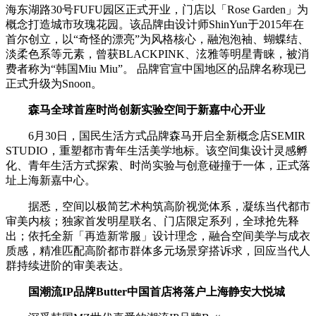
海东湖路30号FUFU园区正式开业，门店以「Rose Garden」为
概念打造城市玫瑰花园。该品牌由设计师ShinYun于2015年在
首尔创立，以“奇怪的漂亮”为风格核心，融泡泡袖、蝴蝶结、
淡柔色系等元素，曾获BLACKPINK、泫雅等明星青睐，被消
费者称为“韩国Miu Miu”。 品牌官宣中国地区的品牌名称现已
正式升级为Snoon。
森马全球首座时尚创新实验空间
于新嘉中心开业
6月30日，国民生活方式品牌森马开启全新概念店SEMIR
STUDIO，重塑都市青年生活美学地标。该空间集设计灵感孵
化、青年生活方式探索、时尚实验与创意碰撞于一体，正式落
址上海新嘉中心。
据悉，空间以极简艺术构筑高阶视觉体系，凝练当代都市
审美内核；独家首发明星联名、门店限定系列，全球抢先释
出；依托全新「再造新常服」设计理念，融合空间美学与成衣
质感，精准匹配高阶都市群体多元场景穿搭诉求，回应当代人
群持续进阶的审美表达。
国潮流IP品牌Butter中国首店
将落户上海静安大悦城