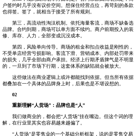
户签约时几乎没有议价空间。想保住经营点位，再苛刻的条款
也得签。签了，就相当于接受了所有规则。
第三，高流动性淘汰机制。依托海量客流，商场不缺备选
品牌。合约到期，商场可以单方面不续约。商户前期投入的装
修、库存、人力，全部变成沉没成本。
第四，风险单向传导。商场的租金和扣点收益是刚性的，
不受单店经营亏损影响。客流下滑、营销成本、内部处罚带来
的损失，几乎全部由商户承担。经济上行期矛盾脾气是不明显
的，一旦到了市场下行期，这套体系的缺陷就会被放大。
这些做法在商业逻辑上或许都能找到依据。但当所有依据
都叠加在一个具体的品牌身上时，后果也是不堪设想的。
02
重新理解“人货场”：品牌也是“人”
我们做商业的，都会把“人货场”挂在嘴边。但这个词的理
解，在行业里其实也容易越来越偏了。
“人货场”是零售业的一个基础分析框架，说的是零售交易