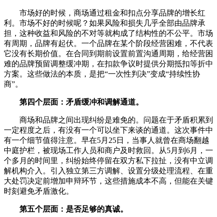
市场好的时候，商场通过租金和扣点分享品牌的增长红
利。市场不好的时候呢？如果风险和损失几乎全部由品牌承
担，这种收益和风险的不对等就构成了结构性的不公平。市场
有周期，品牌有起伏。一个品牌在某个阶段经营困难，不代表
它没有长期价值。在合同到期前设置前置沟通周期，给经营困
难的品牌预留调整缓冲期，在扣款争议时提供分期抵扣等折中
方案。这些做法的本质，是把“一次性判决”变成“持续性协
商”。
第四个层面：矛盾缓冲和调解通道。
商场和品牌之间出现纠纷是难免的。问题在于矛盾积累到
一定程度之后，有没有一个可以坐下来谈的通道。这次事件中
有一个细节值得注意。早在5月25日，当事人就曾在商场翻越
中庭护栏，被现场工作人员和商户及时救回。从5月到6月，一
个多月的时间里，纠纷始终停留在双方私下拉扯，没有中立调
解机构介入。引入独立第三方调解、设置分级处理流程、在重
大处罚决定前增加申辩环节，这些措施成本不高，但能在关键
时刻避免矛盾激化。
第五个层面：是否足够的真诚。