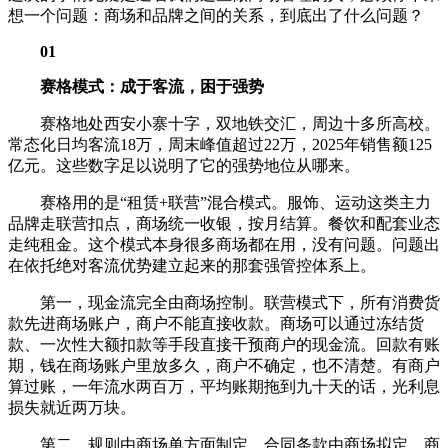
想一个问题：商场和品牌之间的关系，到底出了什么问题？
01
赛格模式：成于客流，困于强势
赛格地处西安小寨十字，双地铁交汇，周边十多所高校。
常态化日均客流18万，周末峰值超过22万，2025年销售额125
亿元。这些数字足以说明了它的强势地位从哪来。
赛格用的是“租赁+联营”混合模式。服饰、运动这类主力
品牌走联营扣点，商场统一收银，按月结算。餐饮和配套业态
走纯租金。这个模式本身很多商场都在用，没有问题。问题出
在依托绝对客流优势建立起来的那套强管控体系上。
第一，现金流完全由商场控制。联营模式下，所有消费货
款先进商场账户，商户不能直接收款。商场可以通过冻结货
款、一次性大额扣款等手段直接干预商户的现金流。回款有账
期，钱在商场账户里放多久，商户不确定，也不清楚。有商户
算过账，一年流水两百万，平均账期拖到九十天的话，光利息
损失就近两万块。
第二，规则由商场单方面制定。合同条款由商场拟定，商