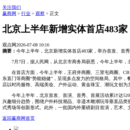
关注我们
赢商网
>
行业
>
观察
> 正文
北京上半年新增实体首店483家
观点网
2026-07-08 10:16
摘要：
今年上半年，北京新增实体首店483家，举办首发、首秀
7月7日，据人民网，从北京市商务局获悉，今年上半年，北
在首店方面，今年上半年，王府井商圈、三里屯商圈、CB
东直门等商圈“势能稳健”，呈现多点发力的空间格局。其中
店以时尚服饰、高端美妆、户外运动、黄金珠宝、潮玩文创为
今年上半年，北京首发、首演、首秀、首展活动累计达5
兴趣细分趋势，围绕户外科技潮品、非遗木雕潮玩等垂直品类密
式秀场等创新形式。此外，一批国内外重磅剧目首演，艺术、
返回赢商网首页