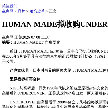
关注我们
赢商网
>
品牌
>
服饰皮革
> 正文
HUMAN MADE拟收购UND
赢商网 王菀
2026-07-08 11:37
摘要：
HUMAN MADE走向集团化
近日，HUMAN MADE Inc.宣布，董事会已批准收购U
在2026年9月签署具有法律约束力的正式股权转让协议（SPA），
子公司。
这也意味着，日本时尚界的两位大佬，HUMAN MADE创意总
里原宿标杆再合体
NIGO与高桥盾，同为1990年代以来塑造里原宿街头文化
高桥盾的UNDERCOVER。正是从这间小店出发，两人沿着
UNDERCOVER由高桥盾于1990年创立，风格始终以超现实
系统化的时装体系，持续推出极具先锋思辨风格的系列。品牌也先后