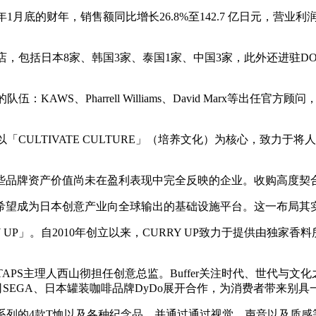
月底的财年，销售额同比增长26.8%至142.7 亿日元，营业利润同比
括日本8家、韩国3家、泰国1家、中国3家，此外还进驻DOVER STRE
KAWS、Pharrell Williams、David Marx等出
以「CULTIVATE CULTURE」（培养文化）为核心，致
品牌资产价值尚未在盈利表现中完全反映的企业。收购高度契合这
而是希望成为日本创意产业向全球输出的基础设施平台。这一布局其
Y UP」。自2010年创立以来，CURRY UP致力于提供由独家
，由WTAPS主理人西山彻担任创意总监。Buffer关注时代、世
司SEGA、日本罐装咖啡品牌DyDo展开合作，为消费者带来别
首发系列的4款T恤以及各种纪念品，并通过通过视觉、声音以及质感