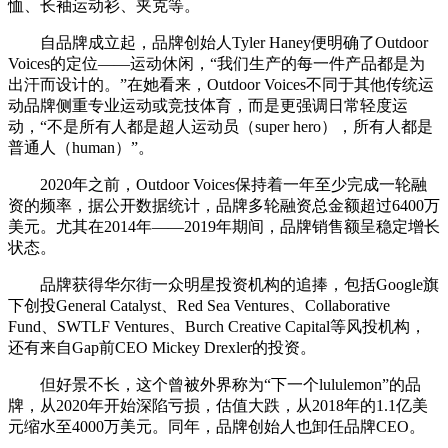
恤、长袖运动衫、夹克等。
自品牌成立起，品牌创始人Tyler Haney便明确了Outdoor
Voices的定位——运动休闲，“我们生产的每一件产品都是为
出汗而设计的。”在她看来，Outdoor Voices不同于其他传统运
动品牌侧重专业运动或竞技体育，而是更强调日常轻度运
动，“不是所有人都是超人运动员（super hero），所有人都是
普通人（human）”。
2020年之前，Outdoor Voices保持着一年至少完成一轮融
资的频率，据公开数据统计，品牌多轮融资总金额超过6400万
美元。尤其在2014年——2019年期间，品牌销售额呈稳定增长
状态。
品牌获得华尔街一众明星投资机构的追捧，包括Google旗
下创投General Catalyst、Red Sea Ventures、Collaborative
Fund、SWTLF Ventures、Burch Creative Capital等风投机构，
还有来自Gap前CEO Mickey Drexler的投资。
但好景不长，这个曾被外界称为“下一个lululemon”的品
牌，从2020年开始深陷亏损，估值大跌，从2018年的1.1亿美
元缩水至4000万美元。同年，品牌创始人也卸任品牌CEO。