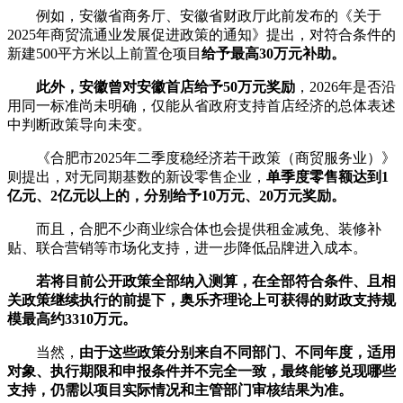
例如，安徽省商务厅、安徽省财政厅此前发布的《关于
2025年商贸流通业发展促进政策的通知》提出，对符合条件的
新建500平方米以上前置仓项目
给予最高30万元补助。
此外，
安徽曾对安徽首店给予50万元奖励
，2026年是否沿
用同一标准尚未明确，仅能从省政府支持首店经济的总体表述
中判断政策导向未变。
《合肥市2025年二季度稳经济若干政策（商贸服务业）》
则提出，对无同期基数的新设零售企业，
单季度零售额达到1
亿元、2亿元以上的，分别给予10万元、20万元奖励。
而且，合肥不少商业综合体也会提供租金减免、装修补
贴、联合营销等市场化支持，进一步降低品牌进入成本。
若将目前公开政策全部纳入测算，在全部符合条件、且相
关政策继续执行的前提下，奥乐齐理论上可获得的财政支持规
模最高约3310万元。
当然，
由于这些政策分别来自不同部门、不同年度，适用
对象、执行期限和申报条件并不完全一致，最终能够兑现哪些
支持，仍需以项目实际情况和主管部门审核结果为准。