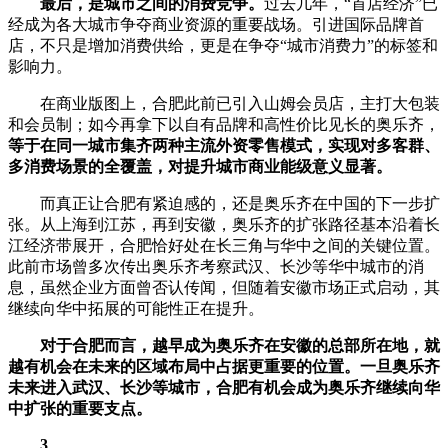
最后，是城市之间的消费竞争。
过去几年，“首店经济”已
经成为各大城市争夺商业资源的重要战场。引进国际品牌首
店，不只是增加消费供给，更是在争夺“城市消费力”的标签和
影响力。
在商业版图上，合肥此前已引入山姆会员店，主打大包装
和会员制；如今再拿下以自有品牌和高性价比见长的奥乐齐，
等于在同一城市集齐两种主流外资零售模式，实现对多客群、
多消费场景的全覆盖，对提升城市商业能级意义显著。
而真正让合肥有紧迫感的，还是奥乐齐在中国的下一步扩
张。从上海到江苏，再到安徽，奥乐齐的扩张路径基本沿着长
江经济带展开，合肥恰好处在长三角与华中之间的关键位置。
此前市场曾多次传出奥乐齐考察武汉、长沙等华中城市的消
息，虽然企业方面曾否认传闻，但随着安徽市场正式启动，其
继续向华中拓展的可能性正在提升。
对于合肥而言，越早成为奥乐齐在安徽的总部所在地，就
越有机会在未来的区域布局中占据更重要的位置。一旦奥乐齐
未来进入武汉、长沙等城市，合肥有机会成为奥乐齐继续向华
中扩张的重要支点。
3