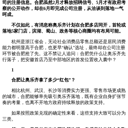
司的注册信息。合肥虽然2月才释放招聘信号、5月才有政府考
察的公开动作，却在6月即完成公司注册，从洽谈到落地一气
呵成。
不仅如此，
有消息称奥乐齐计划在合肥
多店同开
，首轮或
落地5家门店，
滨湖、
蜀山、政务等核心商圈均有布局可能。
杭州是浙江省会，无论社会消费品零售总额还是居民消费
能力都明显高于合肥，也更早“确认”选址，最终却在公司注册
环节被合肥抢了先。这不禁让人追问：合肥凭什么让奥乐齐先
行落子，把安徽首店乃至中部地区的首发位置收入囊中？
1
合肥让奥乐齐拿了多少“红包”？
相比杭州、武汉、长沙等消费实力更强、零售市场更成熟
的城市，合肥能够率先吸引奥乐齐落地，既有企业自身扩张节
奏的考量，也离不开地方政府持续释放的政策支持。
如果按照政策兑现的确定性来看，这些支持大致可以分为
三类。