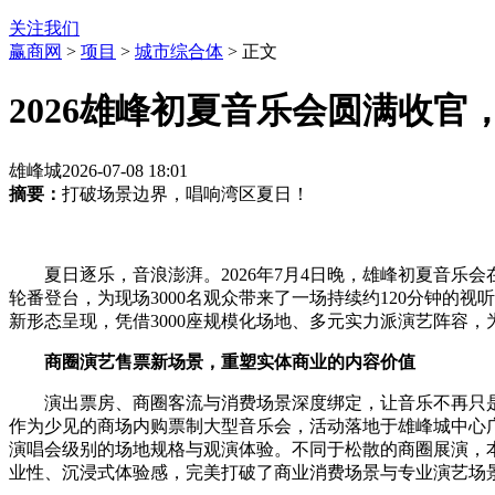
关注我们
赢商网
>
项目
>
城市综合体
> 正文
2026雄峰初夏音乐会圆满收
雄峰城
2026-07-08 18:01
摘要：
打破场景边界，唱响湾区夏日！
夏日逐乐，音浪澎湃。2026年7月4日晚，雄峰初夏音乐会在
轮番登台，为现场3000名观众带来了一场持续约120分钟
新形态呈现，凭借3000座规模化场地、多元实力派演艺阵容
商圈演艺售票新场景
，
重塑实体商业的内容价值
演出票房、商圈客流与消费场景深度绑定，让音乐不再只
作为少见的商场内购票制大型音乐会，活动落地于雄峰城中心广
演唱会级别的场地规格与观演体验。不同于松散的商圈展演，
业性、沉浸式体验感，完美打破了商业消费场景与专业演艺场