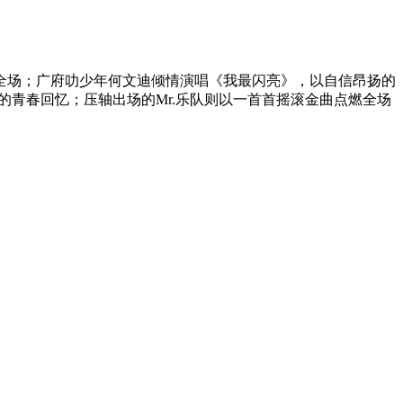
点燃全场；广府叻少年何文迪倾情演唱《我最闪亮》，以自信昂扬的
青春回忆；压轴出场的Mr.乐队则以一首首摇滚金曲点燃全场