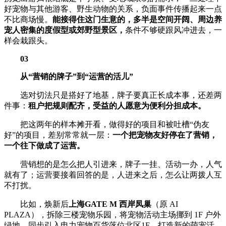
好宠物与其他游客、野生动物的关系，负面事件传播起来一点
不比商场慢。
能接得住这门生意的，多半是空间开阔、周边养
宠人密集的度假型或郊野型景区，
条件不够硬跟风冲进去，一
样会栽跟头。
03
从“营销的牌子”到“运营的活儿”
选对切法只是搭好了地基，牌子要真正长成本事，还差两
件事：
租户把规则配齐，受益的人愿意为便利分担成本。
把这两年的样本摊开看，做得好的项目和被吐槽“伪友
好”的项目，差别常常就一层：
一个把宠物友好停在了营销，
一个往下做成了运营。
营销想的是怎么把人引进来，牌子一挂、活动一办，人气
就有了；运营要接着回答的是，人进来之后，怎么让两拨人互
不打扰。
比如，焕新后
上海GATE M 西岸凤巢
（原 AI
PLAZA），拆除三楼宠物乐园，将宠物活动主场挪到 1F 户外
绿地，同步引入电力宠物百货落位北区1F，打造新的萌宠活