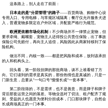
这条路上，别人走在了前面：
日本走的是”分层管理”的路子
——百货商场、购物中心设
专用入口、专用电梯，与常规区域隔离；餐厅仅允许服务犬进
入，普通宠物多限定在户外区域，并配套严格行为规范。
欧洲更依赖市场化机制：
不少商场并不一律禁止宠物，但
要求牵绳、戴嘴套，宠物主人还得投公共责任保险，出了事故
保险公司先赔付，再向主人追偿，风险因此从商家转移到了保
险机构。
做法不同，内核一致——都是把风险和成本，放到该承担
的人和机构头上。
回头看，第一阶段挂牌的那批商场，谈不上谁看错了方
向。它们读到的需求是真实的，那份热情也是真诚的，只是一
门新生意，总要从”一句口号”慢慢长成”一套本事”。
第二阶段筛的，不是需求，也不是善意，而是牌子和牌子
背后那套运营之间的落差。等物业选对了切法、租户配齐了规
则、受益的人也愿意为便利分担成本，门口那块牌子，自然会
长成商场真正的一门本事。