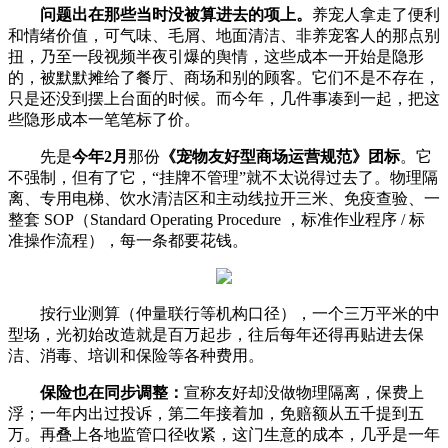
问题出在那些当时没被算进去的项上。
养宠人拿走了便利
和情绪价值，可气味、毛屑、地面清洁、非养宠客人的那点别
扭，乃至一段视频半夜引爆的舆情，这些成本一开始是隐形
的，被默默摊给了餐厅、商场和别的顾客。它们不是不存在，
只是还没到摆上台面的时候。而今年，几件事凑到一起，把这
些隐形成本一笔笔标了价。
先是
今年2月
那份
《宠物友好型商场运营规范》团标
。它
不强制，但有了它，“挂牌不管理”就不太说得过去了。物理隔
离、专用电梯、饮水清洁区和主动线拉开三米、免疫查验、一
整套 SOP（Standard Operating Procedure ，标准作业程序 / 标
准操作流程），每一条都要花钱。
按行业测算（仲量联行等机构口径），一个三万平米的中
型场，光初始改造就是百万起步，往后每年还得再贴进去保
洁、消毒、培训和保险等各种费用。
保险也在同步调整：
宣称友好却没做物理隔离，保费上
浮；一年内出过投诉，第二年接着加，免赔额从五千提到五
万。再叠上各地监管口径收紧，这门生意的成本，几乎是一年