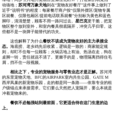
动场地；
苏河湾万象天地
则在“宠物友好餐厅”这件事上做到了
近乎“说明书”的程度：每家餐厅商户按“仅限外摆区/宠物专属
区就餐、仅限包厢区/提前电话联系就餐”分别标为黄色和蓝色
脚印，清清楚楚，顾客不用一路问过去。
星巴克
更干脆，把宠
物区整个放到室外，和室内餐具彻底隔开，冲突几乎归零。这
些都不是一块牌子能替代的功夫。
这也解释了为什么
餐饮不该成为宠物友好的主力承接业
态。
海底捞、老乡鸡先后收紧，逻辑是一致的：商家能定规
则，却盯不住每一位顾客；火锅店地上有油、热汤在走，狗在
桌脚一转，责任就说不清了。更棘手的是，物理隔离挡得住毛
屑，挡不住一段视频。
相比之下，专业的宠物服务与零售业态才是正解。
苏河湾
的东里宠物天地、BFC的AIRPARK室内共生公园、GATE M
西岸凤巢的新宠物乐园，走的都是同一条路——依靠专业的租
户级锚点来承接需求。它们要么天然把人宠隔开，要么本就是
冲着宠物来的。
餐饮不必勉强站到最前面，它更适合待在这门生意的边
上。