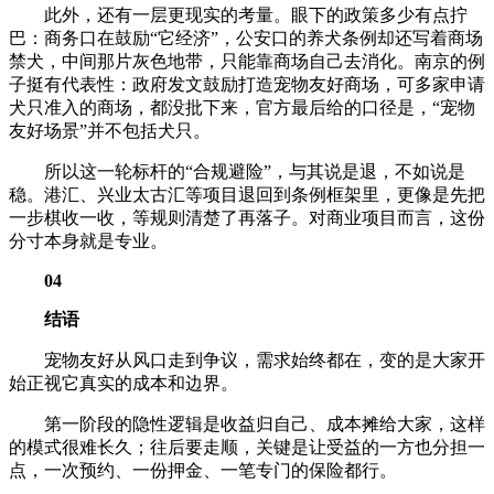
此外，还有一层更现实的考量。眼下的政策多少有点拧
巴：商务口在鼓励“它经济”，公安口的养犬条例却还写着商场
禁犬，中间那片灰色地带，只能靠商场自己去消化。南京的例
子挺有代表性：政府发文鼓励打造宠物友好商场，可多家申请
犬只准入的商场，都没批下来，官方最后给的口径是，“宠物
友好场景”并不包括犬只。
所以这一轮标杆的“合规避险”，与其说是退，不如说是
稳。港汇、兴业太古汇等项目退回到条例框架里，更像是先把
一步棋收一收，等规则清楚了再落子。对商业项目而言，这份
分寸本身就是专业。
04
结语
宠物友好从风口走到争议，需求始终都在，变的是大家开
始正视它真实的成本和边界。
第一阶段的隐性逻辑是收益归自己、成本摊给大家，这样
的模式很难长久；往后要走顺，关键是让受益的一方也分担一
点，一次预约、一份押金、一笔专门的保险都行。