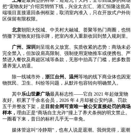
上海
是最典型的样本：短短九十天内，全市四成多的商场
把“宠物友好”介绍页悄悄下线，兴业太古汇、港汇恒隆这批高
端项目直接退回条例框架，取消室内准入，只在开放式户外街
区保留有限权限。
北京
朝阳大悦城、中关村大融城、荟聚等热门商圈，也悄
悄撤下宠物友好指示牌，把室内准入重新收回到禁入规则里。
广州、深圳
则呈现名义放宽、实质收紧的态势：商场未必
完全禁入，但加设肩高限制、强制使用宠物推车或便携包、严
禁进入餐饮及商超区域等条款，无形中抬高了门槛，把多数普
通养宠人劝退。
除一线城市外，
浙江台州、温州
等地的线下商业体也因宠
物扰民、卫生、纠纷等问题，从默许包容转向明确禁入。
其中
乐山世豪广场
最具标志性——它自 2021 年起做宠物
友好、积累了千余名会员，2026 年 4 月却被公安约谈、罚款
五千并整改下架，是
目前全网可查唯一被公安直接处罚的商场
样本，
理由正是“商场自主允许”撞上了养犬条例的明文禁止。
一圈看下来，昔日的标杆几乎无一幸免。
媒体管这叫“冷静期”，也有人说是退潮。我倒觉得，退潮