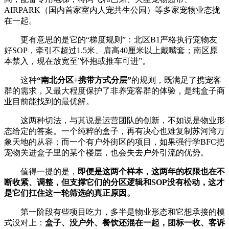
AIRPARK（国内首家室内人宠共生公园）等多家宠物业态拢
在一起。
更有意思的是它的“梯度规则”：北区B1严格执行宠物友
好SOP，牵引不超过1.5米、肩高40厘米以上戴嘴套；南区原
本禁入，现在放宽至”怀抱或推车可进”。
这种
“南北分区+携带方式分层”
的规则，既满足了携宠客
群的需求，又最大程度保护了非养宠客群的体验，是纯盒子商
业目前能找到的最优解。
这两种切法，与其说是运营团队的创新，不如说是物业形
态给定的答案。一个纯粹的盒子，再有决心也难复制苏河湾万
象天地的从容；而一个有户外街区的项目，如果强行学BFC把
宠物关进盒子里的某个楼层，也会失去户外引流的优势。
值得一提的是，
即便是这两个样本，这两年的权限也在不
断收紧、调整，但支撑它们的分区逻辑和SOP没有松动，这才
是它们扛住这一轮筛选的真正原因。
第一阶段有些项目吃力，多半是物业形态和它想承接的模
式没对上：
盒子、没户外、餐饮还混在一起，团标一收、客诉