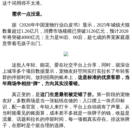
这个词用得不太准。
需求一点没退。
据《2026年中国宠物行业白皮书》显示，2025年城镇犬猫
数量超过1.26亿只，消费市场规模已突破3126亿元，预计2028
年将突破4000亿元；主力是90后、00后，超七成的养宠家庭愿
意带着毛孩子出门。
这批人年轻、能花、爱在社交平台上分享，同时，据深业
上城等多个项目数据显示，宠物友好空间实打实拉长了年轻客
群的停留时间。放到招商的账本上，
这是标准的优质客群，当
年商场争相挂“牌”，方向其实没看错。
真正变的，是
这门生意最初被定错了价。
第一阶段的宠物
友好，多数商场是当一张贴纸在做的：入口摆上一块爪印标
识，配一条官宣，年轻人来打卡，平台上自动就有了声量。从
当时能看见的账面算，成本差不多就是一块牌子的钱，收益是
流量、话题和拉长的停留时间，每一项都真实存在。挂这块牌
子，在那时是个挺合理的选择。