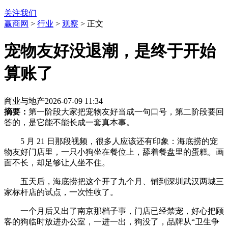
关注我们
赢商网
>
行业
>
观察
> 正文
宠物友好没退潮，是终于开始
算账了
商业与地产
2026-07-09 11:34
摘要：
第一阶段大家把宠物友好当成一句口号，第二阶段要回
答的，是它能不能长成一套真本事。
5 月 21 日那段视频，很多人应该还有印象：海底捞的宠
物友好门店里，一只小狗坐在餐位上，舔着餐盘里的蛋糕。画
面不长，却足够让人坐不住。
五天后，海底捞把这个开了九个月、铺到深圳武汉两城三
家标杆店的试点，一次性收了。
一个月后又出了南京那档子事，门店已经禁宠，好心把顾
客的狗临时放进办公室，一进一出，狗没了，品牌从“卫生争