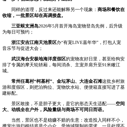
同样的道理，反过来还能解释另一个现象：
商场和餐饮在
收缩，一批景区却在高调接盘。
三亚蜈支洲岛
2026年5月首开海岛宠物登岛先例，后升级
为每日可预约；
浙江安吉江南天池景区
办“有宠LIVE嘉年华”，打包人宠
音乐节与促进大会；
武汉海合安极地海洋度假区
的宠物友好日里，甚至给狗安
排了专属的摩天轮轿厢，每间消杀、主宠并肩升至91米瞰江
城。
常州任葛村“柯基村”、金坛茅山、大连金石滩
这批乡村旅
游和度假区，则把泊狗位、宠物饮水站、便便箱直接写进了基
建标配。
景区敢接，不是胆子更大，是它的形态天生适配——
空间
大、动线全在户外，风险量级与商场不可同日而语。
当然，景区也不是稳赚不赔的生意：改造投入同样不小，
携宠出游归根结底是个小众、受地域限制的需求，一旦处理不