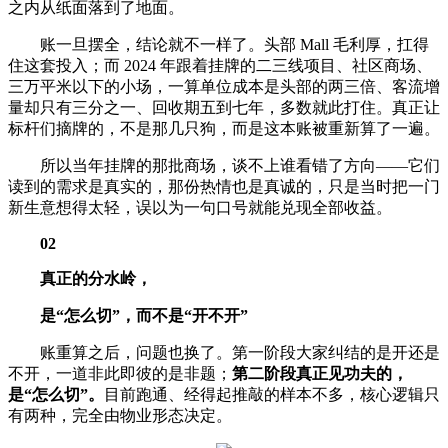
之内从纸面落到了地面。
账一旦摆全，结论就不一样了。头部 Mall 毛利厚，扛得
住这套投入；而 2024 年跟着挂牌的二三线项目、社区商场、
三万平米以下的小场，一算单位成本是头部的两三倍、客流增
量却只有三分之一、回收期五到七年，多数就此打住。真正让
标杆们摘牌的，不是那几只狗，而是这本账被重新算了一遍。
所以当年挂牌的那批商场，谈不上谁看错了方向——它们
读到的需求是真实的，那份热情也是真诚的，只是当时把一门
新生意想得太轻，误以为一句口号就能兑现全部收益。
02
真正的分水岭，
是“怎么切”，而不是“开不开”
账重算之后，问题也换了。第一阶段大家纠结的是开还是
不开，一道非此即彼的是非题；
第二阶段真正见功夫的，
是“怎么切”。
目前跑通、经得起推敲的样本不多，核心逻辑只
有两种，完全由物业形态决定。