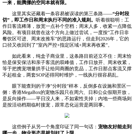
一来，能腾挪的空间本就有限。
这里其实还藏着一条容易被误读的第三条路——
“分时段
切”，即工作日和周末执行不同的准入规则。
听着很聪明：工
作日客流稀薄，放宽一点补个空档；周末人多，收紧一点降低
风险。有项目就曾在这个方向上做过尝试，一度按”工作日非
餐饮区可进、周末改推车”的思路运行，但走到2026年，它的
口径又收回到了”室内严控+指定区域+周末再收紧”。
如此看来，纯盒子商业里，这条路目前还立不住：周末恰
恰是保安保洁和亲子客流的双峰值，工作日放开、周末收紧，
等于把携宠增量拱手让给同商圈的竞品，工作日那点客流又撑
不起租金，两套SOP还得同时维护，一线执行很容易乱。
眼下能查到的干净”分时段”样本，反倒多在设施和景区一
侧：香港MegaBox的宠物乐园只在周六、日和公众假期开放，
是反向操作——平日没人来，不如索性关掉；内地一些商场则
是按活动档期临时接宠，跟常态化运营是两回事。
这些例子从另一个角度印证了同一句话：
宠物友好能走到
哪一步，物业形态早就划好了上限。