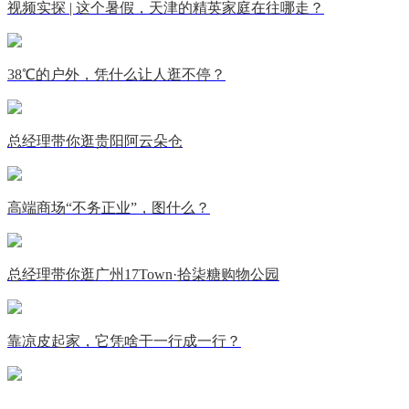
视频实探 | 这个暑假，天津的精英家庭在往哪走？
38℃的户外，凭什么让人逛不停？
总经理带你逛贵阳阿云朵仓
高端商场“不务正业”，图什么？
总经理带你逛广州17Town·拾柒糖购物公园
靠凉皮起家，它凭啥干一行成一行？