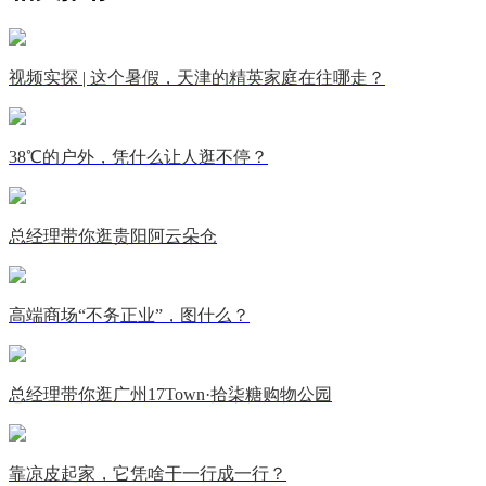
视频实探 | 这个暑假，天津的精英家庭在往哪走？
38℃的户外，凭什么让人逛不停？
总经理带你逛贵阳阿云朵仓
高端商场“不务正业”，图什么？
总经理带你逛广州17Town·拾柒糖购物公园
靠凉皮起家，它凭啥干一行成一行？