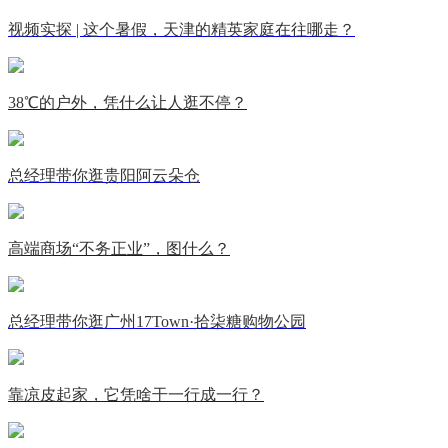
视频实探 | 这个暑假，天津的精英家庭在往哪走？
38℃的户外，凭什么让人逛不停？
总经理带你逛贵阳阿云朵仓
高端商场“不务正业”，图什么？
总经理带你逛广州17Town·拾柒糖购物公园
靠凉皮起家，它凭啥干一行成一行？