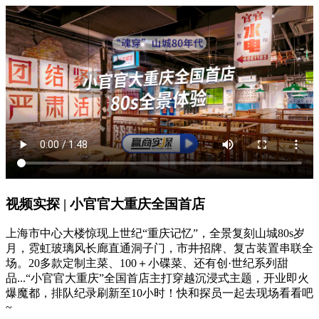
视频实探 | 小官官大重庆全国首店
上海市中心大楼惊现上世纪“重庆记忆”，全景复刻山城80s岁
月，霓虹玻璃风长廊直通洞子门，市井招牌、复古装置串联全
场。20多款定制主菜、100＋小碟菜、还有创·世纪系列甜
品...“小官官大重庆”全国首店主打穿越沉浸式主题，开业即火
爆魔都，排队纪录刷新至10小时！快和探员一起去现场看看吧
~