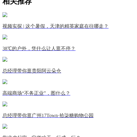
相关推荐
视频实探 | 这个暑假，天津的精英家庭在往哪走？
38℃的户外，凭什么让人逛不停？
总经理带你逛贵阳阿云朵仓
高端商场“不务正业”，图什么？
总经理带你逛广州17Town·拾柒糖购物公园