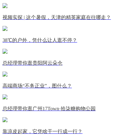
视频实探 | 这个暑假，天津的精英家庭在往哪走？
38℃的户外，凭什么让人逛不停？
总经理带你逛贵阳阿云朵仓
高端商场“不务正业”，图什么？
总经理带你逛广州17Town·拾柒糖购物公园
靠凉皮起家，它凭啥干一行成一行？