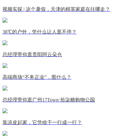
视频实探 | 这个暑假，天津的精英家庭在往哪走？
38℃的户外，凭什么让人逛不停？
总经理带你逛贵阳阿云朵仓
高端商场“不务正业”，图什么？
总经理带你逛广州17Town·拾柒糖购物公园
靠凉皮起家，它凭啥干一行成一行？