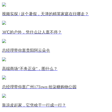
视频实探 | 这个暑假，天津的精英家庭在往哪走？
38℃的户外，凭什么让人逛不停？
总经理带你逛贵阳阿云朵仓
高端商场“不务正业”，图什么？
总经理带你逛广州17Town·拾柒糖购物公园
靠凉皮起家，它凭啥干一行成一行？