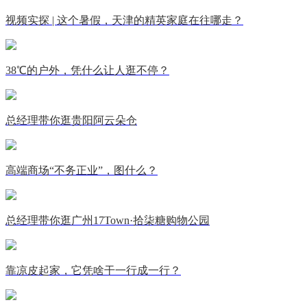
视频实探 | 这个暑假，天津的精英家庭在往哪走？
38℃的户外，凭什么让人逛不停？
总经理带你逛贵阳阿云朵仓
高端商场“不务正业”，图什么？
总经理带你逛广州17Town·拾柒糖购物公园
靠凉皮起家，它凭啥干一行成一行？