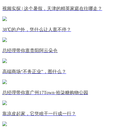
视频实探 | 这个暑假，天津的精英家庭在往哪走？
38℃的户外，凭什么让人逛不停？
总经理带你逛贵阳阿云朵仓
高端商场“不务正业”，图什么？
总经理带你逛广州17Town·拾柒糖购物公园
靠凉皮起家，它凭啥干一行成一行？