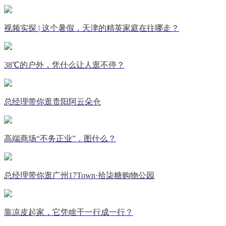
视频实探 | 这个暑假，天津的精英家庭在往哪走？
38℃的户外，凭什么让人逛不停？
总经理带你逛贵阳阿云朵仓
高端商场“不务正业”，图什么？
总经理带你逛广州17Town·拾柒糖购物公园
靠凉皮起家，它凭啥干一行成一行？