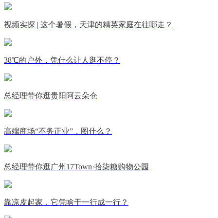
视频实探 | 这个暑假，天津的精英家庭在往哪走？
38℃的户外，凭什么让人逛不停？
总经理带你逛贵阳阿云朵仓
高端商场“不务正业”，图什么？
总经理带你逛广州17Town·拾柒糖购物公园
靠凉皮起家，它凭啥干一行成一行？