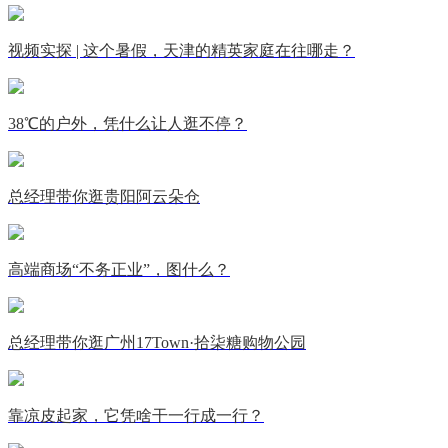
视频实探 | 这个暑假，天津的精英家庭在往哪走？
38℃的户外，凭什么让人逛不停？
总经理带你逛贵阳阿云朵仓
高端商场“不务正业”，图什么？
总经理带你逛广州17Town·拾柒糖购物公园
靠凉皮起家，它凭啥干一行成一行？