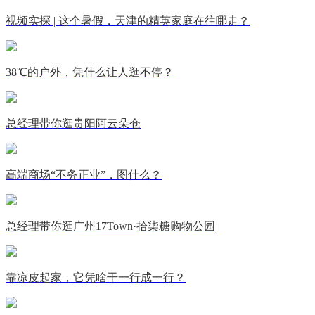
视频实探 | 这个暑假，天津的精英家庭在往哪走？
38℃的户外，凭什么让人逛不停？
总经理带你逛贵阳阿云朵仓
高端商场“不务正业”，图什么？
总经理带你逛广州17Town·拾柒糖购物公园
靠凉皮起家，它凭啥干一行成一行？