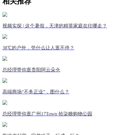
相关推荐
视频实探 | 这个暑假，天津的精英家庭在往哪走？
38℃的户外，凭什么让人逛不停？
总经理带你逛贵阳阿云朵仓
高端商场“不务正业”，图什么？
总经理带你逛广州17Town·拾柒糖购物公园