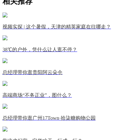
相关推荐
视频实探 | 这个暑假，天津的精英家庭在往哪走？
38℃的户外，凭什么让人逛不停？
总经理带你逛贵阳阿云朵仓
高端商场“不务正业”，图什么？
总经理带你逛广州17Town·拾柒糖购物公园