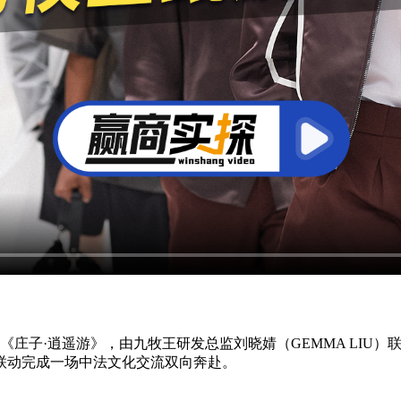
子·逍遥游》，由九牧王研发总监刘晓婧（GEMMA LIU）联手法国知
联动完成一场中法文化交流双向奔赴。