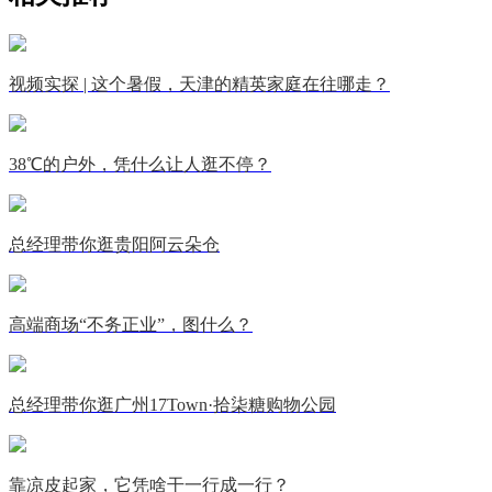
视频实探 | 这个暑假，天津的精英家庭在往哪走？
38℃的户外，凭什么让人逛不停？
总经理带你逛贵阳阿云朵仓
高端商场“不务正业”，图什么？
总经理带你逛广州17Town·拾柒糖购物公园
靠凉皮起家，它凭啥干一行成一行？