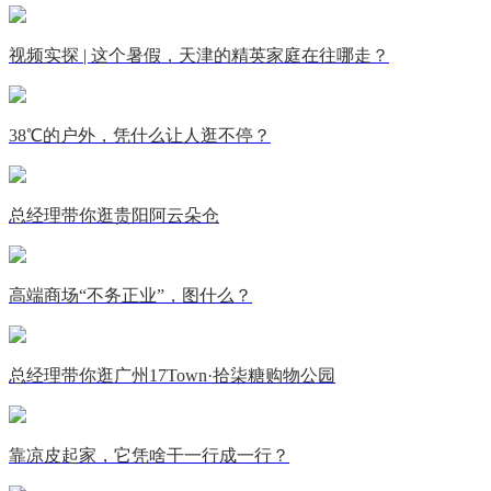
视频实探 | 这个暑假，天津的精英家庭在往哪走？
38℃的户外，凭什么让人逛不停？
总经理带你逛贵阳阿云朵仓
高端商场“不务正业”，图什么？
总经理带你逛广州17Town·拾柒糖购物公园
靠凉皮起家，它凭啥干一行成一行？