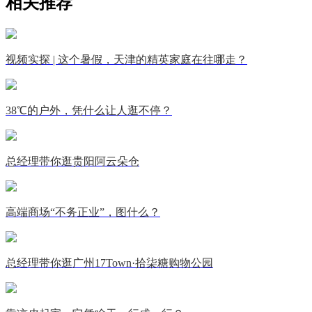
相关推荐
视频实探 | 这个暑假，天津的精英家庭在往哪走？
38℃的户外，凭什么让人逛不停？
总经理带你逛贵阳阿云朵仓
高端商场“不务正业”，图什么？
总经理带你逛广州17Town·拾柒糖购物公园