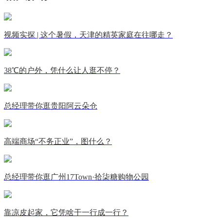
视频实探 | 这个暑假，天津的精英家庭在往哪走？
38℃的户外，凭什么让人逛不停？
总经理带你逛贵阳阿云朵仓
高端商场“不务正业”，图什么？
总经理带你逛广州17Town·拾柒糖购物公园
靠凉皮起家，它凭啥干一行成一行？