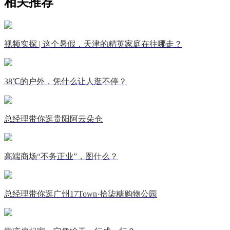
相关推荐
视频实探 | 这个暑假，天津的精英家庭在往哪走？
38℃的户外，凭什么让人逛不停？
总经理带你逛贵阳阿云朵仓
高端商场“不务正业”，图什么？
总经理带你逛广州17Town·拾柒糖购物公园