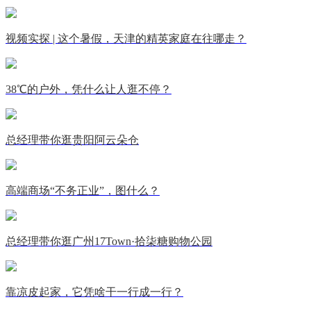
视频实探 | 这个暑假，天津的精英家庭在往哪走？
38℃的户外，凭什么让人逛不停？
总经理带你逛贵阳阿云朵仓
高端商场“不务正业”，图什么？
总经理带你逛广州17Town·拾柒糖购物公园
靠凉皮起家，它凭啥干一行成一行？