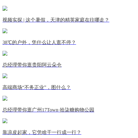
视频实探 | 这个暑假，天津的精英家庭在往哪走？
38℃的户外，凭什么让人逛不停？
总经理带你逛贵阳阿云朵仓
高端商场“不务正业”，图什么？
总经理带你逛广州17Town·拾柒糖购物公园
靠凉皮起家，它凭啥干一行成一行？