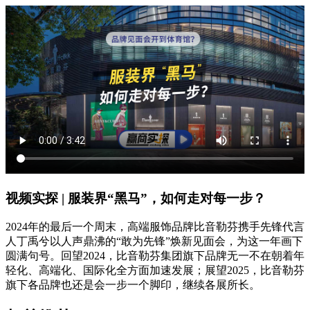
视频实探 | 服装界“黑马”，如何走对每一步？
2024年的最后一个周末，高端服饰品牌比音勒芬携手先锋代言
人丁禹兮以人声鼎沸的“敢为先锋”焕新见面会，为这一年画下
圆满句号。回望2024，比音勒芬集团旗下品牌无一不在朝着年
轻化、高端化、国际化全方面加速发展；展望2025，比音勒芬
旗下各品牌也还是会一步一个脚印，继续各展所长。