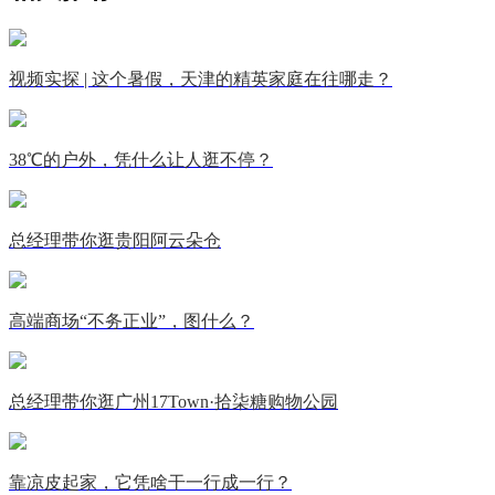
视频实探 | 这个暑假，天津的精英家庭在往哪走？
38℃的户外，凭什么让人逛不停？
总经理带你逛贵阳阿云朵仓
高端商场“不务正业”，图什么？
总经理带你逛广州17Town·拾柒糖购物公园
靠凉皮起家，它凭啥干一行成一行？