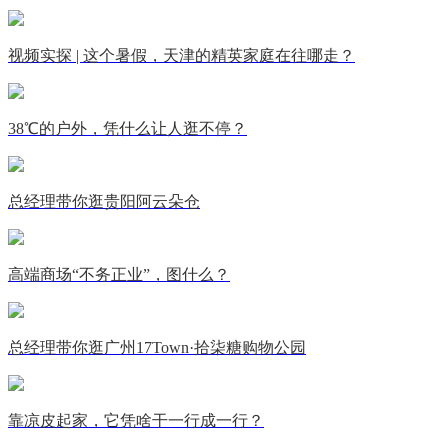
视频实探 | 这个暑假，天津的精英家庭在往哪走？
38℃的户外，凭什么让人逛不停？
总经理带你逛贵阳阿云朵仓
高端商场“不务正业”，图什么？
总经理带你逛广州17Town·拾柒糖购物公园
靠凉皮起家，它凭啥干一行成一行？