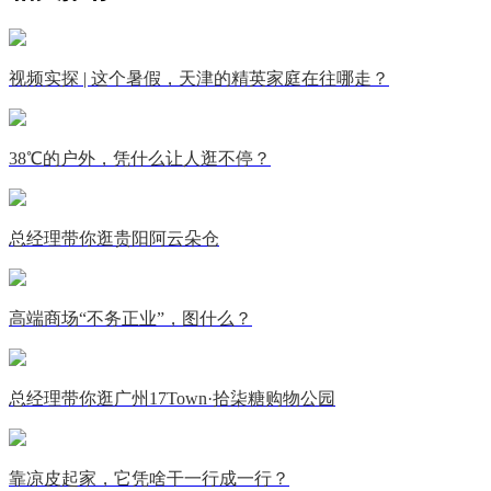
视频实探 | 这个暑假，天津的精英家庭在往哪走？
38℃的户外，凭什么让人逛不停？
总经理带你逛贵阳阿云朵仓
高端商场“不务正业”，图什么？
总经理带你逛广州17Town·拾柒糖购物公园
靠凉皮起家，它凭啥干一行成一行？