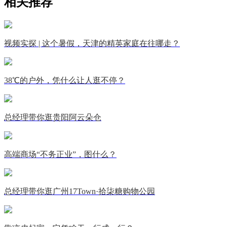
相关推荐
视频实探 | 这个暑假，天津的精英家庭在往哪走？
38℃的户外，凭什么让人逛不停？
总经理带你逛贵阳阿云朵仓
高端商场“不务正业”，图什么？
总经理带你逛广州17Town·拾柒糖购物公园