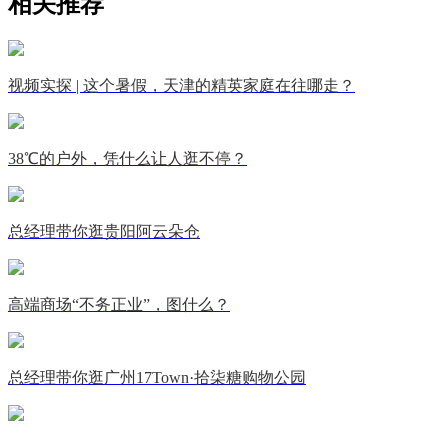
相关推荐
视频实探 | 这个暑假，天津的精英家庭在往哪走？
38℃的户外，凭什么让人逛不停？
总经理带你逛贵阳阿云朵仓
高端商场“不务正业”，图什么？
总经理带你逛广州17Town·拾柒糖购物公园