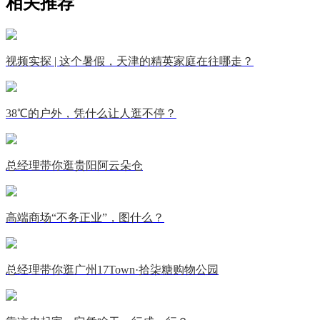
相关推荐
视频实探 | 这个暑假，天津的精英家庭在往哪走？
38℃的户外，凭什么让人逛不停？
总经理带你逛贵阳阿云朵仓
高端商场“不务正业”，图什么？
总经理带你逛广州17Town·拾柒糖购物公园