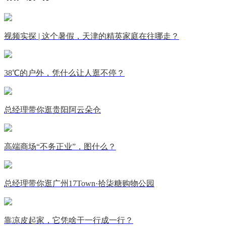
视频实探 | 这个暑假，天津的精英家庭在往哪走？
38℃的户外，凭什么让人逛不停？
总经理带你逛贵阳阿云朵仓
高端商场“不务正业”，图什么？
总经理带你逛广州17Town·拾柒糖购物公园
靠凉皮起家，它凭啥干一行成一行？