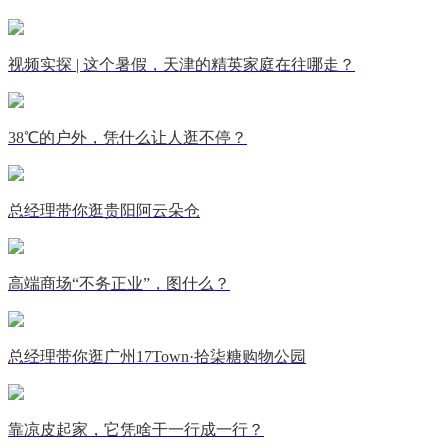
视频实探 | 这个暑假，天津的精英家庭在往哪走？
38℃的户外，凭什么让人逛不停？
总经理带你逛贵阳阿云朵仓
高端商场“不务正业”，图什么？
总经理带你逛广州17Town·拾柒糖购物公园
靠凉皮起家，它凭啥干一行成一行？