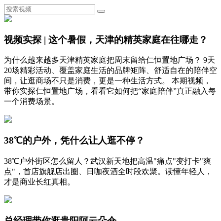
视频实探 | 这个暑假，天津的精英家庭在往哪走？
为什么越来越多天津精英家庭把周末留给仁恒置地广场？ 9天
20场精彩活动、覆盖家庭生活的品牌矩阵、舒适自在的陪伴空
间，让逛商场不只是消费，更是一种生活方式。 本期视频，
带你实探仁恒置地广场，看看它如何把“家庭陪伴”真正融入每
一个消费场景。
38℃的户外，凭什么让人逛不停？
38℃户外街区怎么留人？武汉新天地把高温"痛点"变打卡"爽
点"，首店旗舰店出圈、日咖夜酒全时段欢聚。读懂年轻人，
才是商业长红真相。
总经理带你逛贵阳阿云朵仓