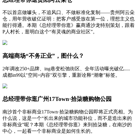
不以首店做噱头，不追风口、不做标准化复制——贵州阿云朵
仓，用年营收破亿证明：把客户感受放在第一位，理想主义也
能行得通。本期《总经理带你逛》赢商通沙龙特别策划，跟着
P人村长，逛明白这个“有灵魂的商业社区”。
高端商场“不务正业”，图什么？
2年调改250+品牌、ing巷变松弛街区、全年活动曝光破亿.....
成都in99以"空间+内容"双引擎，重新诠释“潮奢”标签。
总经理带你逛广州17Town·拾柒糖购物公园
南沙首个非标商业17Town·拾柒糖购物公园即将正式亮相。为
什么说，这是一个“长出来的城市功能补位，而不是造出来的
非标商业”呢？本期《总经理带你逛》来到拾柒糖，在南沙的
中心，一起看一个非标商业是如何生长的。