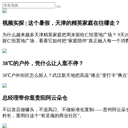
视频实探 | 这个暑假，天津的精英家庭在往哪走？
为什么越来越多天津精英家庭把周末留给仁恒置地广场？ 9天
探仁恒置地广场，看看它如何把“家庭陪伴”真正融入每一个消
38℃的户外，凭什么让人逛不停？
38℃户外街区怎么留人？武汉新天地把高温"痛点"变打卡"
总经理带你逛贵阳阿云朵仓
不以首店做噱头，不追风口、不做标准化复制——贵州阿云朵
村长，逛明白这个“有灵魂的商业社区”。