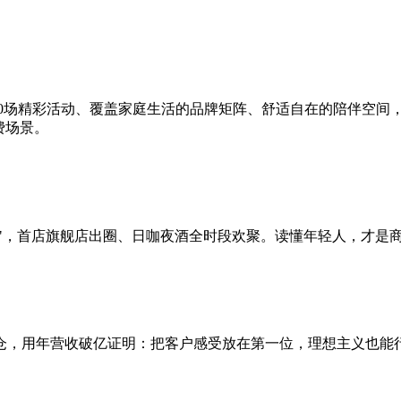
20场精彩活动、覆盖家庭生活的品牌矩阵、舒适自在的陪伴空间
费场景。
爽点"，首店旗舰店出圈、日咖夜酒全时段欢聚。读懂年轻人，才是
仓，用年营收破亿证明：把客户感受放在第一位，理想主义也能