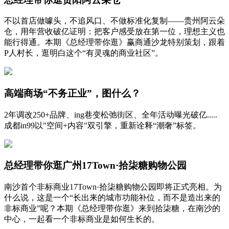
不以首店做噱头，不追风口、不做标准化复制——贵州阿云朵
仓，用年营收破亿证明：把客户感受放在第一位，理想主义也
能行得通。本期《总经理带你逛》赢商通沙龙特别策划，跟着
P人村长，逛明白这个“有灵魂的商业社区”。
高端商场“不务正业”，图什么？
2年调改250+品牌、ing巷变松弛街区、全年活动曝光破亿.....
成都in99以"空间+内容"双引擎，重新诠释“潮奢”标签。
总经理带你逛广州17Town·拾柒糖购物公园
南沙首个非标商业17Town·拾柒糖购物公园即将正式亮相。为
什么说，这是一个“长出来的城市功能补位，而不是造出来的
非标商业”呢？本期《总经理带你逛》来到拾柒糖，在南沙的
中心，一起看一个非标商业是如何生长的。