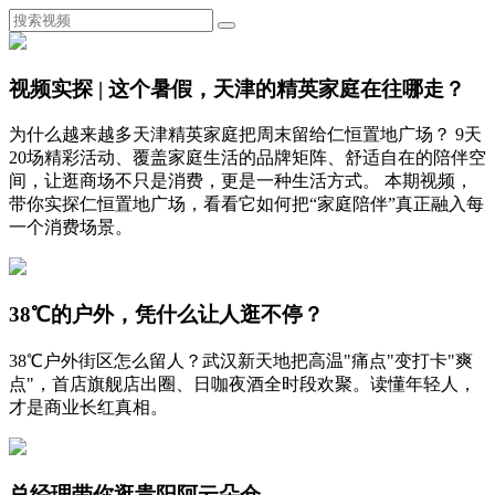
视频实探 | 这个暑假，天津的精英家庭在往哪走？
为什么越来越多天津精英家庭把周末留给仁恒置地广场？ 9天
20场精彩活动、覆盖家庭生活的品牌矩阵、舒适自在的陪伴空
间，让逛商场不只是消费，更是一种生活方式。 本期视频，
带你实探仁恒置地广场，看看它如何把“家庭陪伴”真正融入每
一个消费场景。
38℃的户外，凭什么让人逛不停？
38℃户外街区怎么留人？武汉新天地把高温"痛点"变打卡"爽
点"，首店旗舰店出圈、日咖夜酒全时段欢聚。读懂年轻人，
才是商业长红真相。
总经理带你逛贵阳阿云朵仓